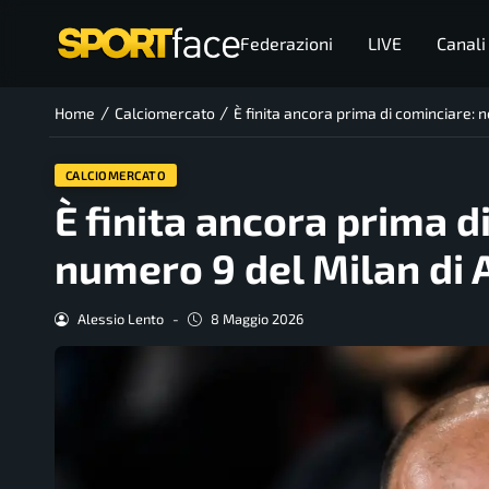
Federazioni
LIVE
Canali
/
/
Home
Calciomercato
È finita ancora prima di cominciare: n
CALCIOMERCATO
È finita ancora prima d
numero 9 del Milan di A
Alessio Lento
-
8 Maggio 2026