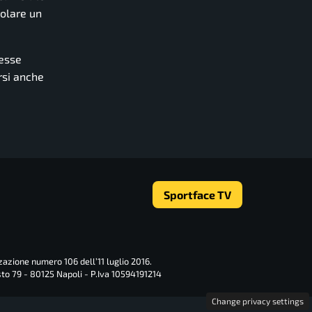
volare un
vesse
rsi anche
Sportface TV
zazione numero 106 dell’11 luglio 2016.
sto 79 - 80125 Napoli - P.Iva 10594191214
Change privacy settings