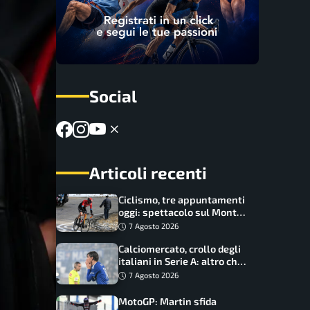
Social
Articoli recenti
Ciclismo, tre appuntamenti
oggi: spettacolo sul Mont
Ventoux, orari e come
7 Agosto 2026
vederli
Calciomercato, crollo degli
italiani in Serie A: altro che
svolta dopo il Mondiale
7 Agosto 2026
MotoGP: Martin sfida