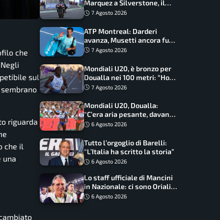
Marquez a Silverstone, il
programma e gli orari
7 Agosto 2026
ATP Montreal: Darderi
avanza, Musetti ancora fuori
con Jodar
7 Agosto 2026
filo che
 Negli
Mondiali U20, è bronzo per
petibile sul
Doualla nei 100 metri: “Ho
scacciato l’ansia”
7 Agosto 2026
, sembrano
Mondiali U20, Doualla:
“C’era aria pesante, davano
o riguarda
le mascherine! Finale? Non
6 Agosto 2026
ho nulla da perdere”
me
Tutto l’orgoglio di Barelli:
 che il
“L’Italia ha scritto la storia”
è una
6 Agosto 2026
Lo staff ufficiale di Mancini
in Nazionale: ci sono Oriali e
Bonucci, confermato un
6 Agosto 2026
ritorno
cambiato