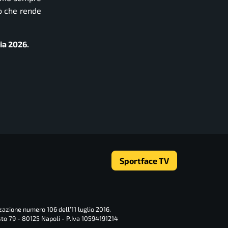
iò che rende
lia 2026.
Sportface TV
zazione numero 106 dell’11 luglio 2016.
sto 79 - 80125 Napoli - P.Iva 10594191214