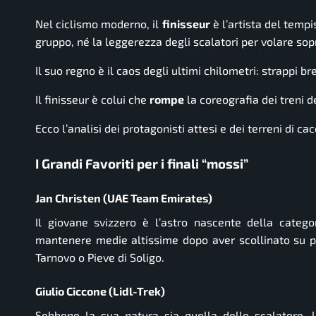
Nel ciclismo moderno, il
finisseur
è l’artista del temp
gruppo, né la leggerezza degli scalatori per volare sop
Il suo regno è il caos degli ultimi chilometri: strappi br
Il finisseur è colui che
rompe
la coreografia dei treni de
Ecco l’analisi dei protagonisti attesi e dei terreni di ca
I Grandi Favoriti per i finali “mossi”
Jan Christen (UAE Team Emirates)
Il giovane svizzero è l’astro nascente della catego
mantenere medie altissime dopo aver scollinato su p
Tarnovo o Pieve di Soligo.
Giulio Ciccone (Lidl-Trek)
Sebbene la sua natura sia quella dello scalatore, l