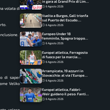
in gara al Grand Prix di Lima:
17 azzurri convocati
6 Agosto 2026
na volata di
Vuelta a Burgos, Gall trionfa
sul Puerto del Escudo:
rto.
Ciccone secondo e nuova
6 Agosto 2026
maglia di leader
Europeo Under 18
nclusione.
femminile, Spagna troppo
forte: Italia battuta 95-41,
6 Agosto 2026
ora si gioca il Mondiale
Europei atletica, Ferragosto
di fuoco per la marcia:
Palmisano, Stano e
6 Agosto 2026
Fortunato guidano l’Italia
Arrampicata, 19 azzurri in
Slovacchia: al via l’Europe
to di saper
Series Lead, tappa decisiva
6 Agosto 2026
come Veliko
per la Speed
Europei atletica, Fabbri-
Weir guidano il peso: Fantini
difende il titolo nel martello
6 Agosto 2026
unto veloce