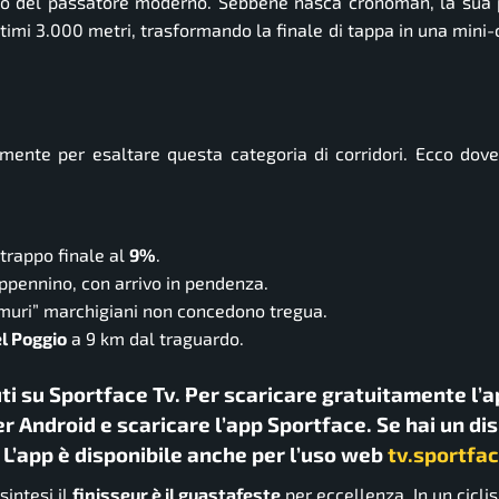
po del passatore moderno. Sebbene nasca cronoman, la sua 
ltimi 3.000 metri, trasformando la finale di tappa in una min
mente per esaltare questa categoria di corridori. Ecco dov
trappo finale al
9%
.
ppennino, con arrivo in pendenza.
 “muri” marchigiani non concedono tregua.
el Poggio
a 9 km dal traguardo.
uti su Sportface Tv. Per scaricare gratuitamente l’a
r Android e scaricare l’app Sportface. Se hai un di
. L’app è disponibile anche per l’uso web
tv.sportfac
sintesi il
finisseur è il guastafeste
per eccellenza. In un cicl