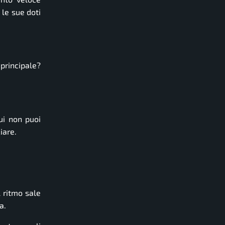
 le sue doti
 principale?
ui non puoi
iare.
l ritmo sale
a.