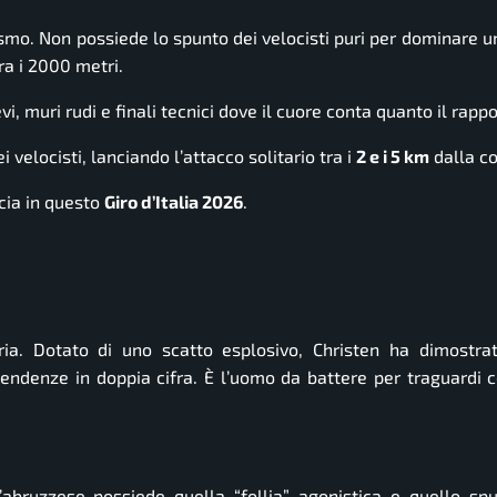
ismo. Non possiede lo spunto dei velocisti puri per dominare u
ra i 2000 metri.
evi, muri rudi e finali tecnici dove il cuore conta quanto il rappo
i velocisti, lanciando l’attacco solitario tra i
2 e i 5 km
dalla co
ccia in questo
Giro d’Italia 2026
.
ria. Dotato di uno scatto esplosivo, Christen ha dimostra
endenze in doppia cifra. È l’uomo da battere per traguardi 
’abruzzese possiede quella “follia” agonistica e quello sp