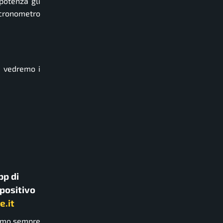
potenza gli
i-cronometro
e vedremo i
pp di
spositivo
e.it
ismo sempre