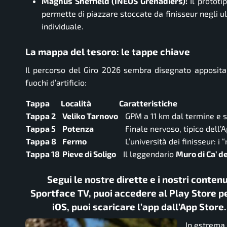
Magnus Sheffield (INEOS Grenadiers):
Il prototi
permette di piazzare stoccate da finisseur negli u
individuale.
La mappa del tesoro: le tappe chiave
Il percorso del Giro 2026 sembra disegnato apposita
fuochi d’artificio:
Tappa
Località
Caratteristiche
Tappa 2
Veliko Tarnovo
GPM a 11 km dal termine e s
Tappa 5
Potenza
Finale nervoso, tipico dell’A
Tappa 8
Fermo
L’università dei finisseur: i
Tappa 18
Pieve di Soligo
Il leggendario
Muro di Ca’ d
Segui le nostre dirette e i nostri conten
Sportface TV, puoi accedere al Play Store pe
iOS, puoi scaricare l’app dall’App Store
In estrema 