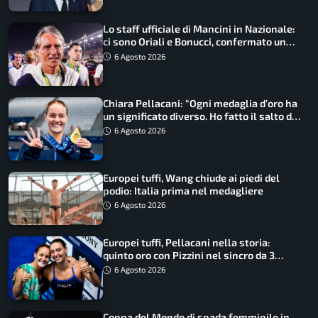
Lo staff ufficiale di Mancini in Nazionale:
ci sono Oriali e Bonucci, confermato un
ritorno
6 Agosto 2026
Chiara Pellacani: “Ogni medaglia d’oro ha
un significato diverso. Ho fatto il salto di
qualità”
6 Agosto 2026
Europei tuffi, Wang chiude ai piedi del
podio: Italia prima nel medagliere
6 Agosto 2026
Europei tuffi, Pellacani nella storia:
quinto oro con Pizzini nel sincro da 3
metri
6 Agosto 2026
Coppa del Mondo di spada femminile in