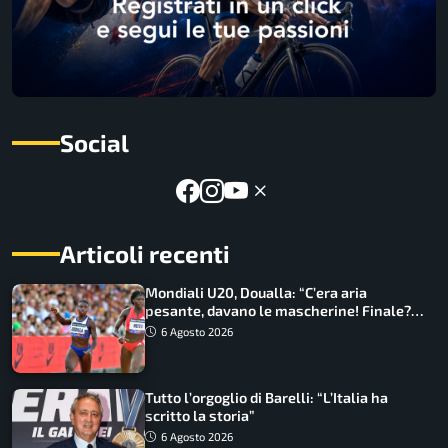
Social
Articoli recenti
Mondiali U20, Doualla: “C’era aria
pesante, davano le mascherine! Finale?
Non ho nulla da perdere”
6 Agosto 2026
Tutto l’orgoglio di Barelli: “L’Italia ha
scritto la storia”
6 Agosto 2026