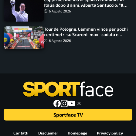
Italia dopo 8 anni, Alberta Santuccio: “Il
lavoro dà sempre i suoi frutti”
6 Agosto 2026
Tour de Pologne, Lemmen vince per pochi
centimetri su Scaroni: maxi-caduta e
tappa accorciata
6 Agosto 2026
Sportface TV
Contatti
Disclaimer
Homepage
Privacy policy