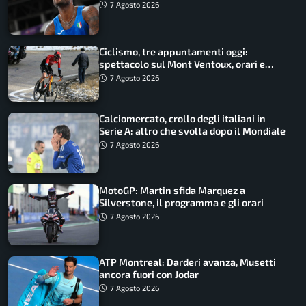
Battocletti guidano una spedizione
7 Agosto 2026
record
Ciclismo, tre appuntamenti oggi:
spettacolo sul Mont Ventoux, orari e
come vederli
7 Agosto 2026
Calciomercato, crollo degli italiani in
Serie A: altro che svolta dopo il Mondiale
7 Agosto 2026
MotoGP: Martin sfida Marquez a
Silverstone, il programma e gli orari
7 Agosto 2026
ATP Montreal: Darderi avanza, Musetti
ancora fuori con Jodar
7 Agosto 2026