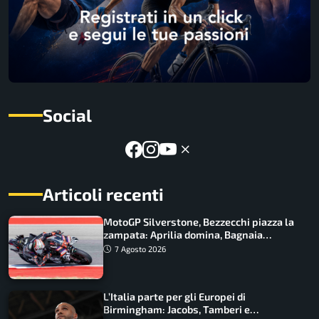
Social
Articoli recenti
MotoGP Silverstone, Bezzecchi piazza la
zampata: Aprilia domina, Bagnaia
costretto al Q1
7 Agosto 2026
L’Italia parte per gli Europei di
Birmingham: Jacobs, Tamberi e