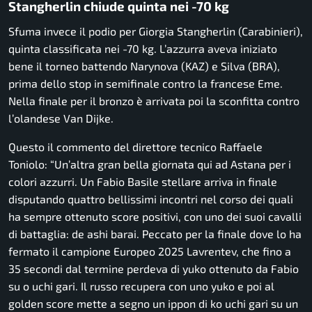
Stangherlin chiude quinta nei -70 kg
Sfuma invece il podio per Giorgia Stangherlin (Carabinieri),
quinta classificata nei -70 kg. L’azzurra aveva iniziato
bene il torneo battendo Narynova (KAZ) e Silva (BRA),
prima dello stop in semifinale contro la francese Eme.
Nella finale per il bronzo è arrivata poi la sconfitta contro
l’olandese Van Dijke.
Questo il commento del direttore tecnico Raffaele
Toniolo: “Un’altra gran bella giornata qui ad Astana per i
colori azzurri. Un Fabio Basile stellare arriva in finale
disputando quattro bellissimi incontri nel corso dei quali
ha sempre ottenuto score positivi, con uno dei suoi cavalli
di battaglia: de ashi barai. Peccato per la finale dove lo ha
fermato il campione Europeo 2025 Lavrentev, che fino a
35 secondi dal termine perdeva di yuko ottenuto da Fabio
su o uchi gari. Il russo recupera con uno yuko e poi al
golden score mette a segno un ippon di ko uchi gari su un