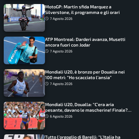
MotoGP: Martin sfida Marquez a
Silverstone, il programma e gli orari
7 Agosto 2026
ATP Montreal: Darderi avanza, Musetti
ancora fuori con Jodar
7 Agosto 2026
Mondiali U20, è bronzo per Doualla nei
100 metri: “Ho scacciato l’ansia”
7 Agosto 2026
Mondiali U20, Doualla: “C’era aria
pesante, davano le mascherine! Finale?
Non ho nulla da perdere”
6 Agosto 2026
Tutto l’orgoglio di Barelli: “L’Italia ha