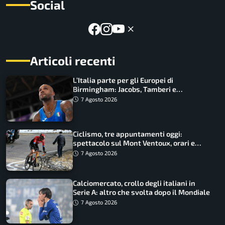
Social
Articoli recenti
L’Italia parte per gli Europei di
Birmingham: Jacobs, Tamberi e
Battocletti guidano una spedizione
7 Agosto 2026
record
Ciclismo, tre appuntamenti oggi:
spettacolo sul Mont Ventoux, orari e
come vederli
7 Agosto 2026
Calciomercato, crollo degli italiani in
Serie A: altro che svolta dopo il Mondiale
7 Agosto 2026