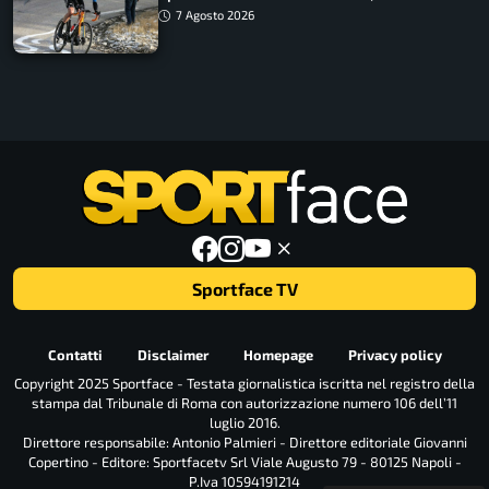
come vederli
7 Agosto 2026
Sportface TV
Contatti
Disclaimer
Homepage
Privacy policy
Copyright 2025 Sportface - Testata giornalistica iscritta nel registro della
stampa dal Tribunale di Roma con autorizzazione numero 106 dell’11
luglio 2016.
Direttore responsabile: Antonio Palmieri - Direttore editoriale Giovanni
Copertino - Editore: Sportfacetv Srl Viale Augusto 79 - 80125 Napoli -
P.Iva 10594191214