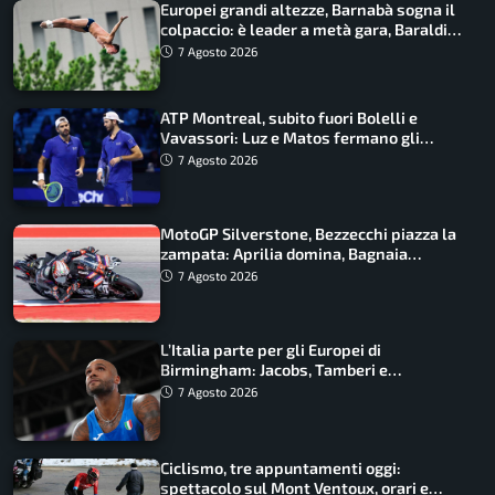
Europei grandi altezze, Barnabà sogna il
colpaccio: è leader a metà gara, Baraldi
ancora in corsa
7 Agosto 2026
ATP Montreal, subito fuori Bolelli e
Vavassori: Luz e Matos fermano gli
azzurri
7 Agosto 2026
MotoGP Silverstone, Bezzecchi piazza la
zampata: Aprilia domina, Bagnaia
costretto al Q1
7 Agosto 2026
L’Italia parte per gli Europei di
Birmingham: Jacobs, Tamberi e
Battocletti guidano una spedizione
7 Agosto 2026
record
Ciclismo, tre appuntamenti oggi:
spettacolo sul Mont Ventoux, orari e