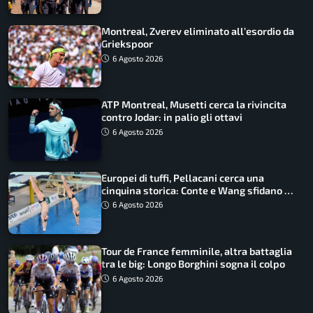
Montreal, Zverev eliminato all’esordio da
Griekspoor
6 Agosto 2026
ATP Montreal, Musetti cerca la rivincita
contro Jodar: in palio gli ottavi
6 Agosto 2026
Europei di tuffi, Pellacani cerca una
cinquina storica: Conte e Wang sfidano la
piattaforma
6 Agosto 2026
Tour de France femminile, altra battaglia
tra le big: Longo Borghini sogna il colpo
6 Agosto 2026