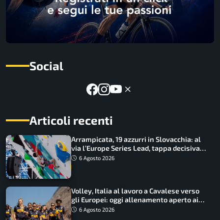
Social
Articoli recenti
Arrampicata, 19 azzurri in Slovacchia: al
via l’Europe Series Lead, tappa decisiva
per la Speed
6 Agosto 2026
Volley, Italia al lavoro a Cavalese verso
gli Europei: oggi allenamento aperto ai
tifosi
6 Agosto 2026