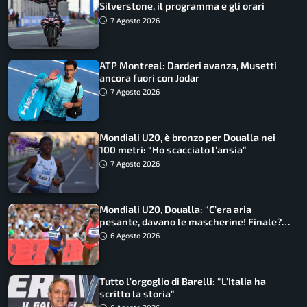
Silverstone, il programma e gli orari
7 Agosto 2026
ATP Montreal: Darderi avanza, Musetti
ancora fuori con Jodar
7 Agosto 2026
Mondiali U20, è bronzo per Doualla nei
100 metri: “Ho scacciato l’ansia”
7 Agosto 2026
Mondiali U20, Doualla: “C’era aria
pesante, davano le mascherine! Finale?
Non ho nulla da perdere”
6 Agosto 2026
Tutto l’orgoglio di Barelli: “L’Italia ha
scritto la storia”