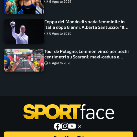
metri
6 Agosto 2026
Coppa del Mondo di spada femminile in
Italia dopo 8 anni, Alberta Santuccio: “Il
lavoro dà sempre i suoi frutti”
6 Agosto 2026
Tour de Pologne, Lemmen vince per pochi
centimetri su Scaroni: maxi-caduta e
tappa accorciata
6 Agosto 2026