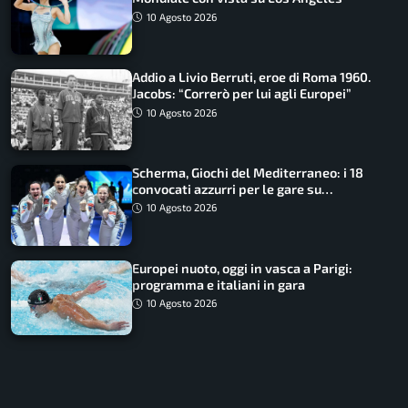
10 Agosto 2026
Addio a Livio Berruti, eroe di Roma 1960.
Jacobs: “Correrò per lui agli Europei”
10 Agosto 2026
Scherma, Giochi del Mediterraneo: i 18
convocati azzurri per le gare su
SportFaceTV
10 Agosto 2026
Europei nuoto, oggi in vasca a Parigi:
programma e italiani in gara
10 Agosto 2026