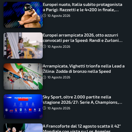
Europei nuoto, Italia subito protagonista
a Parigi: Razzetti e le 4×200 in finale,
Quadarella domina gli 800
10 Agosto 2026
Europei arrampicata 2026, otto azzurri
convocati per la Speed: Randi e Zurloni
guidano l’Italia
10 Agosto 2026
Arrampicata, Vighetti trionfa nella Lead a
Žilina: Zodda di bronzo nella Speed
10 Agosto 2026
Sky Sport, oltre 2.000 partite nella
stagione 2026/27: Serie A, Champions,
Premier e tutte le novità
10 Agosto 2026
A Francoforte dal 12 agosto scatta il 42°
Mondiale con vista su Los Angeles