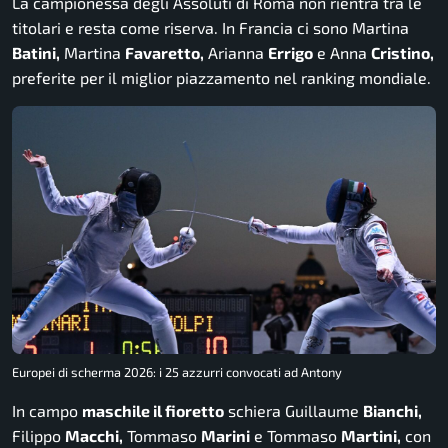
La campionessa degli Assoluti di Roma non rientra tra le
titolari e resta come riserva. In Francia ci sono Martina
Batini,
Martina
Favaretto,
Arianna
Errigo
e Anna
Cristino,
preferite per il miglior piazzamento nel ranking mondiale.
Europei di scherma 2026: i 25 azzurri convocati ad Antony
In campo
maschile il fioretto
schiera Guillaume
Bianchi,
Filippo
Macchi,
Tommaso
Marini
e Tommaso
Martini,
con