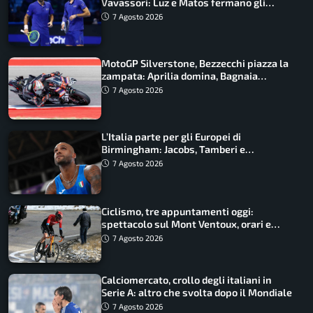
Vavassori: Luz e Matos fermano gli
azzurri
7 Agosto 2026
MotoGP Silverstone, Bezzecchi piazza la
zampata: Aprilia domina, Bagnaia
costretto al Q1
7 Agosto 2026
L’Italia parte per gli Europei di
Birmingham: Jacobs, Tamberi e
Battocletti guidano una spedizione
7 Agosto 2026
record
Ciclismo, tre appuntamenti oggi:
spettacolo sul Mont Ventoux, orari e
come vederli
7 Agosto 2026
Calciomercato, crollo degli italiani in
Serie A: altro che svolta dopo il Mondiale
7 Agosto 2026