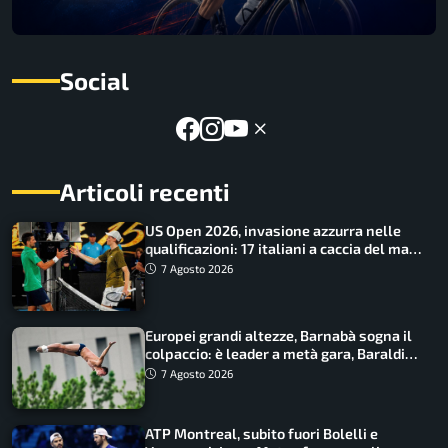
Social
Articoli recenti
US Open 2026, invasione azzurra nelle
qualificazioni: 17 italiani a caccia del main
draw
7 Agosto 2026
Europei grandi altezze, Barnabà sogna il
colpaccio: è leader a metà gara, Baraldi
ancora in corsa
7 Agosto 2026
ATP Montreal, subito fuori Bolelli e