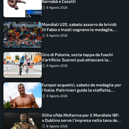
Barnabà e Cosetti
8 Agosto 2026
Mondiali U20, sabato azzurro da brividi:
Di Fabio e Inzoli sognano le medaglie,
Castellani e Succo in finale
8 Agosto 2026
Giro di Polonia, sesta tappa da fuochi
d’artificio: Scaroni può attaccare la
maglia di Lemmen
8 Agosto 2026
Europei acquatici, sabato da medaglie per
l’Italia: Paltrinieri guida la staffetta,
Barnabà sogna l’oro dalle grandi altezze
8 Agosto 2026
Oliha sfida McKenna per il Mondiale IBF:
a Dublino serve l’impresa nella tana del
lupo
8 Agosto 2026