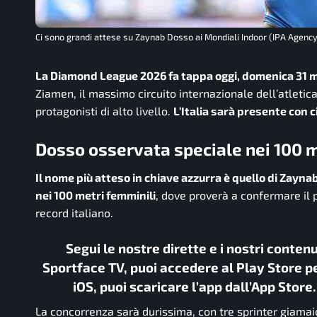
Ci sono grandi attese su Zaynab Dosso ai Mondiali Indoor (IPA Agency)
La Diamond League 2026 fa tappa oggi, domenica 31 m
Ziamen, il massimo circuito internazionale dell’atleti
protagonisti di alto livello.
L’Italia sarà presente con c
Dosso osservata speciale nei 100 m
Il nome più atteso in chiave azzurra è quello di Zay
nei 100 metri femminili
, dove proverà a confermare il p
record italiano.
Segui le nostre dirette e i nostri conten
Sportface TV, puoi accedere al Play Store pe
iOS, puoi scaricare l’app dall’App Store
La concorrenza sarà durissima, con tre sprinter giamaic