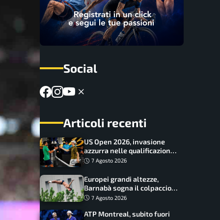
Social
Articoli recenti
US Open 2026, invasione
azzurra nelle qualificazioni:
17 italiani a caccia del main
7 Agosto 2026
draw
Europei grandi altezze,
Barnabà sogna il colpaccio:
è leader a metà gara, Baraldi
7 Agosto 2026
ancora in corsa
ATP Montreal, subito fuori