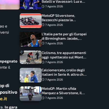
Bolelli e Vavassori: Luz e
Matos fermano gli azzurri
7 Agosto 2026
MotoGP Silverstone,
Bezzecchi piazza la
zampata: Aprilia domina,
7 Agosto 2026
iao e
Bagnaia costretto al Q1
iversi
L’Italia parte per gli Europei
di Birmingham: Jacobs,
Tamberi e Battocletti
7 Agosto 2026
guidano una spedizione
record
Ciclismo, tre appuntamenti
oggi: spettacolo sul Mont
 impegnato
Ventoux, orari e come
7 Agosto 2026
vederli
nte il
Calciomercato, crollo degli
italiani in Serie A: altro che
svolta dopo il Mondiale
7 Agosto 2026
pp di
MotoGP: Martin sfida
spositivo
Marquez a Silverstone, il
programma e gli orari
e.it
7 Agosto 2026
ra.
In gara