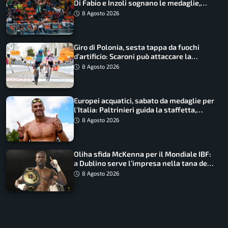
Di Fabio e Inzoli sognano le medaglie,
Castellani e Succo in finale
8 Agosto 2026
Giro di Polonia, sesta tappa da fuochi
d’artificio: Scaroni può attaccare la
maglia di Lemmen
8 Agosto 2026
Europei acquatici, sabato da medaglie per
l’Italia: Paltrinieri guida la staffetta,
Barnabà sogna l’oro dalle grandi altezze
8 Agosto 2026
Oliha sfida McKenna per il Mondiale IBF:
a Dublino serve l’impresa nella tana del
lupo
8 Agosto 2026