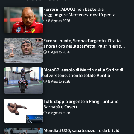
Ferrari: l’ADUO2 non basterà a
raggiungere Mercedes, novità per la
Macarena
8 Agosto 2026
Europei nuoto, Senna d’argento: l’Italia
sfiora l’oro nella staffetta, Paltrinieri da
urlo, il bilancio azzurro
8 Agosto 2026
MotoGP: assolo di Martin nella Sprint di
Silverstone, trionfo totale Aprilia
8 Agosto 2026
Tuffi, doppio argento a Parigi: brillano
Barnabà e Cosetti
8 Agosto 2026
Mondiali U20, sabato azzurro da brividi: