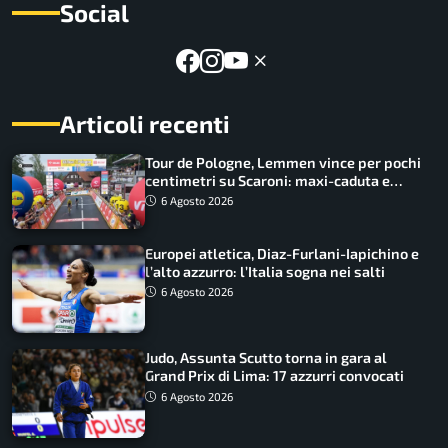
Social
Articoli recenti
Tour de Pologne, Lemmen vince per pochi
centimetri su Scaroni: maxi-caduta e
tappa accorciata
6 Agosto 2026
Europei atletica, Diaz-Furlani-Iapichino e
l’alto azzurro: l’Italia sogna nei salti
6 Agosto 2026
Judo, Assunta Scutto torna in gara al
Grand Prix di Lima: 17 azzurri convocati
6 Agosto 2026