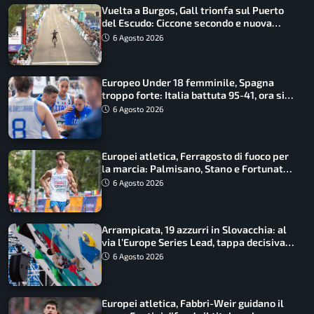
Vuelta a Burgos, Gall trionfa sul Puerto
del Escudo: Ciccone secondo e nuova
maglia di leader
6 Agosto 2026
Europeo Under 18 femminile, Spagna
troppo forte: Italia battuta 95-41, ora si
gioca il Mondiale
6 Agosto 2026
Europei atletica, Ferragosto di fuoco per
la marcia: Palmisano, Stano e Fortunato
guidano l’Italia
6 Agosto 2026
Arrampicata, 19 azzurri in Slovacchia: al
via l’Europe Series Lead, tappa decisiva
per la Speed
6 Agosto 2026
Europei atletica, Fabbri-Weir guidano il