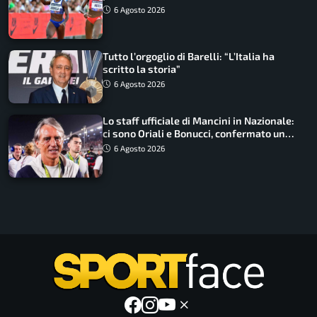
Non ho nulla da perdere”
6 Agosto 2026
Tutto l’orgoglio di Barelli: “L’Italia ha
scritto la storia”
6 Agosto 2026
Lo staff ufficiale di Mancini in Nazionale:
ci sono Oriali e Bonucci, confermato un
ritorno
6 Agosto 2026