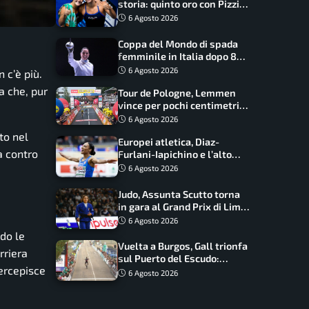
storia: quinto oro con Pizzini
nel sincro da 3 metri
6 Agosto 2026
Coppa del Mondo di spada
femminile in Italia dopo 8
anni, Alberta Santuccio: “Il
6 Agosto 2026
n c’è più.
lavoro dà sempre i suoi
a che, pur
Tour de Pologne, Lemmen
frutti”
vince per pochi centimetri
su Scaroni: maxi-caduta e
6 Agosto 2026
tappa accorciata
to nel
Europei atletica, Diaz-
a contro
Furlani-Iapichino e l’alto
azzurro: l’Italia sogna nei
6 Agosto 2026
salti
Judo, Assunta Scutto torna
in gara al Grand Prix di Lima:
17 azzurri convocati
6 Agosto 2026
ndo le
Vuelta a Burgos, Gall trionfa
rriera
sul Puerto del Escudo:
percepisce
Ciccone secondo e nuova
6 Agosto 2026
maglia di leader