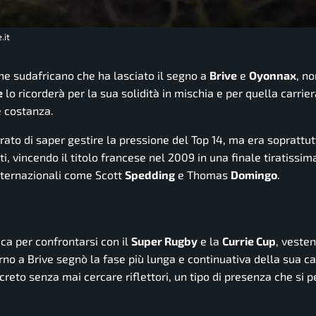
.it
one sudafricano che ha lasciato il segno a
Brive
e
Oyonnax
, no
e
lo ricorderà per la sua solidità in mischia e per quella carrier
e costanza.
rato di saper gestire la pressione del Top 14, ma era soprattut
, vincendo il titolo francese nel 2009 in una finale tiratissim
nternazionali come Scott
Spedding
e Thomas
Domingo
.
ica per confrontarsi con il
Super Rugby
e la
Currie Cup
, veste
itorno a Brive segnò la fase più lunga e continuativa della sua ca
creto senza mai cercare riflettori, un tipo di presenza che si 