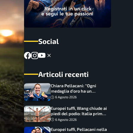
Social
Articoli recenti
Chiara Pellacani: “Ogni
medaglia d’oro ha un
significato diverso. Ho fatto
6 Agosto 2026
il salto di qualità”
Europei tuffi, Wang chiude ai
piedi del podio: Italia prima
nel medagliere
6 Agosto 2026
Europei tuffi, Pellacani nella