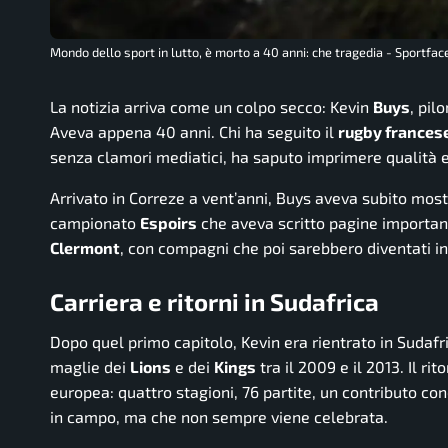
Mondo dello sport in lutto, è morto a 40 anni: che tragedia - Sportface
La notizia arriva come un colpo secco: Kevin
Buys
, pil
Aveva appena 40 anni. Chi ha seguito il
rugby frances
senza clamori mediatici, ha saputo imprimere qualità 
Arrivato in Correze a vent’anni, Buys aveva subito most
campionato
Espoirs
che aveva scritto pagine importanti
Clermont
, con compagni che poi sarebbero diventati i
Carriera e ritorni in Sudafrica
Dopo quel primo capitolo, Kevin era rientrato in Sudafr
maglie dei
Lions
e dei
Kings
tra il 2009 e il 2013. Il r
europea: quattro stagioni, 76 partite, un contributo con
in campo, ma che non sempre viene celebrata.