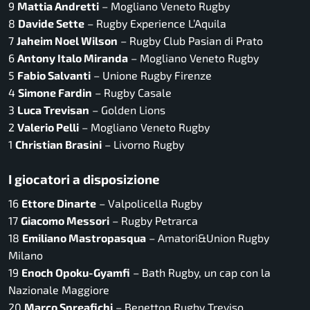
9
Mattia Andretti
– Mogliano Veneto Rugby
8
Davide Sette
– Rugby Experience L’Aquila
7
Jaheim Noel Wilson
– Rugby Club Pasian di Prato
6
Antony Italo Miranda
– Mogliano Veneto Rugby
5
Fabio Salvanti
– Unione Rugby Firenze
4
Simone Fardin
– Rugby Casale
3
Luca Trevisan
– Golden Lions
2
Valerio Pelli
– Mogliano Veneto Rugby
1
Christian Brasini
– Livorno Rugby
I giocatori a disposizione
16
Ettore Dinarte
– Valpolicella Rugby
17
Giacomo Messori
– Rugby Petrarca
18
Emiliano Mastropasqua
– Amatori&Union Rugby
Milano
19
Enoch Opoku-Gyamfi
– Bath Rugby, un cap con la
Nazionale Maggiore
20
Marco Spreafichi
– Benetton Rugby Treviso