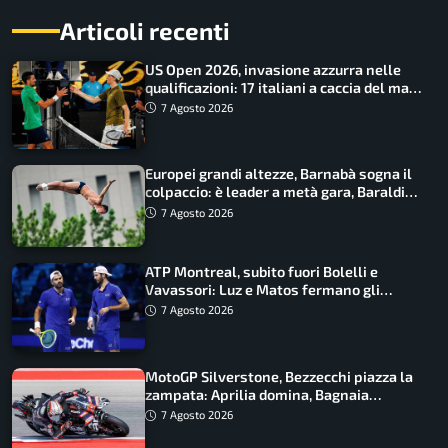
Articoli recenti
US Open 2026, invasione azzurra nelle
qualificazioni: 17 italiani a caccia del main
draw
7 Agosto 2026
Europei grandi altezze, Barnabà sogna il
colpaccio: è leader a metà gara, Baraldi
ancora in corsa
7 Agosto 2026
ATP Montreal, subito fuori Bolelli e
Vavassori: Luz e Matos fermano gli
azzurri
7 Agosto 2026
MotoGP Silverstone, Bezzecchi piazza la
zampata: Aprilia domina, Bagnaia
costretto al Q1
7 Agosto 2026