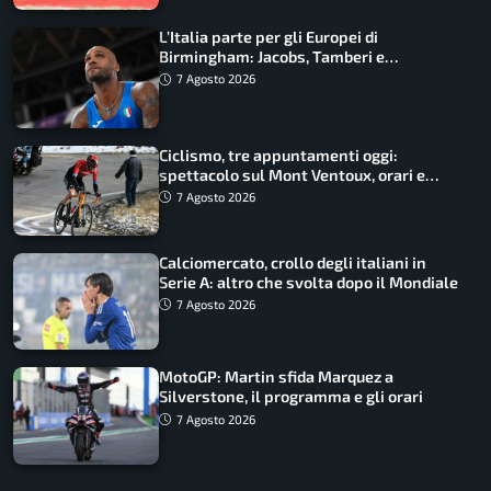
L’Italia parte per gli Europei di
Birmingham: Jacobs, Tamberi e
Battocletti guidano una spedizione
7 Agosto 2026
record
Ciclismo, tre appuntamenti oggi:
spettacolo sul Mont Ventoux, orari e
come vederli
7 Agosto 2026
Calciomercato, crollo degli italiani in
Serie A: altro che svolta dopo il Mondiale
7 Agosto 2026
MotoGP: Martin sfida Marquez a
Silverstone, il programma e gli orari
7 Agosto 2026