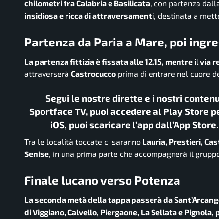
chilometri tra Calabria e Basilicata
, con partenza dall
insidiosa e ricca di attraversamenti
, destinata a mett
Partenza da Paria a Mare, poi ingre
La partenza fittizia è fissata alle 12.15, mentre il via r
attraverserà
Castrocucco
prima di entrare nel cuore d
Segui le nostre dirette e i nostri conten
Sportface TV, puoi accedere al Play Store pe
iOS, puoi scaricare l’app dall’App Store
Tra le località toccate ci saranno
Lauria, Prestieri, Cas
Senise
, in una prima parte che accompagnerà il grupp
Finale lucano verso Potenza
La seconda metà della tappa passerà da Sant’Arcangel
di Viggiano, Calvello, Piergaone, La Sellata e Pignola, p