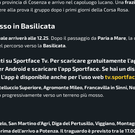
a provincia di Cosenza e arrivo nel capoluogo lucano. Una
fraz
ere alla prova il gruppo dopo i primi giorni della Corsa Rosa.
sso in Basilicata
eale arriverà alle 12.25
. Dopo il passaggio da
Paria a Mare
, la
el percorso verso la
Basilicata
.
uti su Sportface Tv. Per scaricare gratuitamente l’a
r Android e scaricare l’app Sportface. Se hai un di
. L’app è disponibile anche per l’uso web
tv.sportfac
telluccio Superiore, Agromonte Mileo, Francavilla in Sinni, No
o progressivamente verso un terreno più mosso.
o, San Martino d’Agri, Diga del Pertusillo, Viggiano, Monta
rima dell’arrivo a Potenza. Il traguardo è previsto tra le 17.00