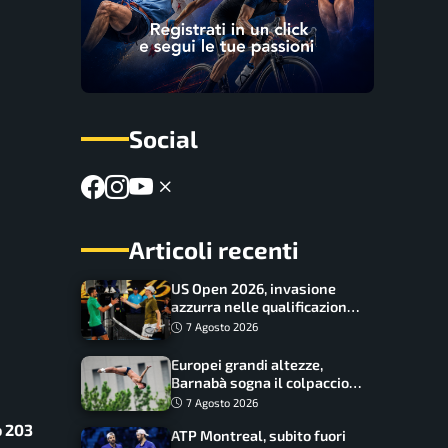
Social
Articoli recenti
US Open 2026, invasione
azzurra nelle qualificazioni:
17 italiani a caccia del main
7 Agosto 2026
draw
Europei grandi altezze,
Barnabà sogna il colpaccio:
è leader a metà gara, Baraldi
7 Agosto 2026
ancora in corsa
o 203
ATP Montreal, subito fuori