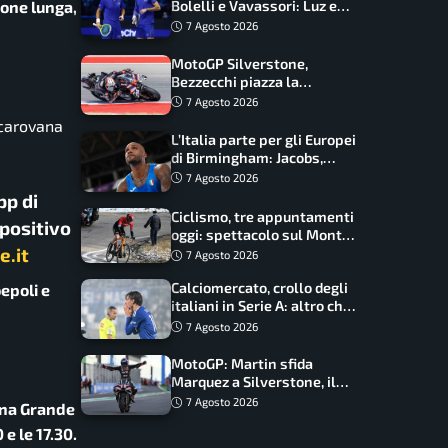
Bolelli e Vavassori: Luz e
ione lunga,
Matos fermano gli azzurri
7 Agosto 2026
MotoGP Silverstone,
Bezzecchi piazza la
zampata: Aprilia domina,
7 Agosto 2026
Bagnaia costretto al Q1
 carovana
L’Italia parte per gli Europei
di Birmingham: Jacobs,
Tamberi e Battocletti
7 Agosto 2026
guidano una spedizione
pp di
record
Ciclismo, tre appuntamenti
spositivo
oggi: spettacolo sul Mont
e.it
Ventoux, orari e come
7 Agosto 2026
vederli
Calciomercato, crollo degli
epoli e
italiani in Serie A: altro che
svolta dopo il Mondiale
7 Agosto 2026
MotoGP: Martin sfida
Marquez a Silverstone, il
programma e gli orari
7 Agosto 2026
gna Grande
 e le 17.30.