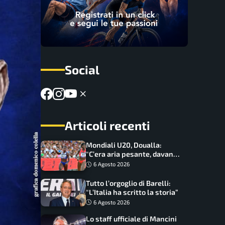
Social
Articoli recenti
Mondiali U20, Doualla:
“C’era aria pesante, davano
le mascherine! Finale? Non
6 Agosto 2026
ho nulla da perdere”
Tutto l’orgoglio di Barelli:
“L’Italia ha scritto la storia”
6 Agosto 2026
Lo staff ufficiale di Mancini