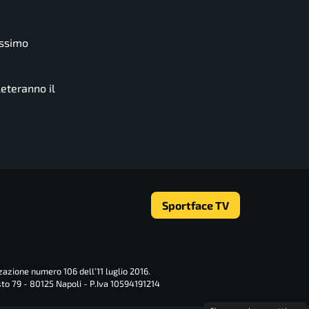
ossimo
leteranno il
Sportface TV
zazione numero 106 dell’11 luglio 2016.
sto 79 - 80125 Napoli - P.Iva 10594191214