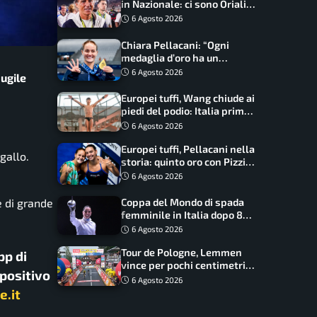
in Nazionale: ci sono Oriali e
Bonucci, confermato un
6 Agosto 2026
ritorno
Chiara Pellacani: “Ogni
medaglia d’oro ha un
significato diverso. Ho fatto
6 Agosto 2026
pugile
il salto di qualità”
Europei tuffi, Wang chiude ai
piedi del podio: Italia prima
nel medagliere
6 Agosto 2026
Europei tuffi, Pellacani nella
gallo.
storia: quinto oro con Pizzini
nel sincro da 3 metri
6 Agosto 2026
e di grande
Coppa del Mondo di spada
femminile in Italia dopo 8
anni, Alberta Santuccio: “Il
6 Agosto 2026
lavoro dà sempre i suoi
Tour de Pologne, Lemmen
frutti”
pp di
vince per pochi centimetri
spositivo
su Scaroni: maxi-caduta e
6 Agosto 2026
tappa accorciata
e.it