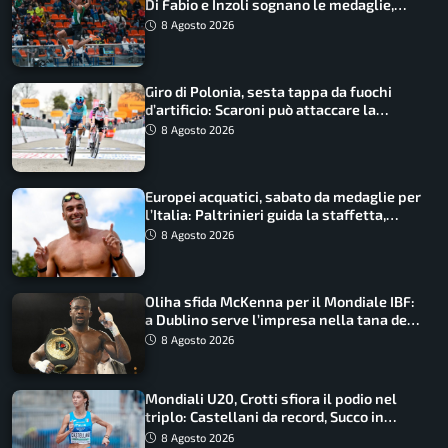
Di Fabio e Inzoli sognano le medaglie,
Castellani e Succo in finale
8 Agosto 2026
Giro di Polonia, sesta tappa da fuochi
d’artificio: Scaroni può attaccare la
maglia di Lemmen
8 Agosto 2026
Europei acquatici, sabato da medaglie per
l’Italia: Paltrinieri guida la staffetta,
Barnabà sogna l’oro dalle grandi altezze
8 Agosto 2026
Oliha sfida McKenna per il Mondiale IBF:
a Dublino serve l’impresa nella tana del
lupo
8 Agosto 2026
Mondiali U20, Crotti sfiora il podio nel
triplo: Castellani da record, Succo in
finale
8 Agosto 2026