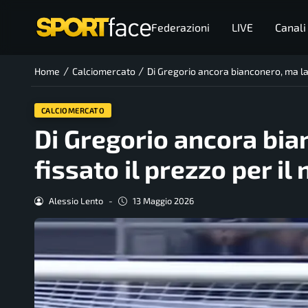
Federazioni
LIVE
Canali
/
/
Home
Calciomercato
Di Gregorio ancora bianconero, ma lasc
CALCIOMERCATO
Di Gregorio ancora bian
fissato il prezzo per il
Alessio Lento
-
13 Maggio 2026