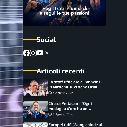
Social
Articoli recenti
Lo staff ufficiale di Mancini
in Nazionale: ci sono Oriali e
Bonucci, confermato un
6 Agosto 2026
ritorno
Chiara Pellacani: “Ogni
medaglia d’oro ha un
significato diverso. Ho fatto
6 Agosto 2026
il salto di qualità”
Europei tuffi, Wang chiude ai