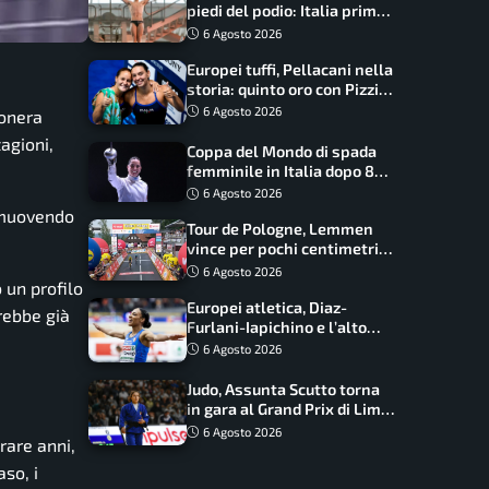
piedi del podio: Italia prima
nel medagliere
6 Agosto 2026
Europei tuffi, Pellacani nella
storia: quinto oro con Pizzini
nel sincro da 3 metri
6 Agosto 2026
conera
agioni,
Coppa del Mondo di spada
femminile in Italia dopo 8
anni, Alberta Santuccio: “Il
6 Agosto 2026
lavoro dà sempre i suoi
e muovendo
Tour de Pologne, Lemmen
frutti”
vince per pochi centimetri
su Scaroni: maxi-caduta e
6 Agosto 2026
 un profilo
tappa accorciata
Europei atletica, Diaz-
vrebbe già
Furlani-Iapichino e l’alto
azzurro: l’Italia sogna nei
6 Agosto 2026
salti
Judo, Assunta Scutto torna
in gara al Grand Prix di Lima:
17 azzurri convocati
6 Agosto 2026
rare anni,
so, i