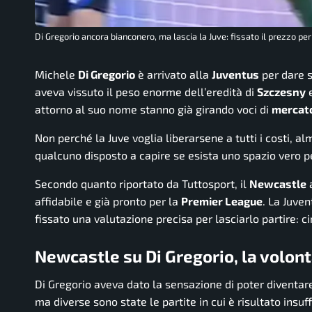
Di Gregorio ancora bianconero, ma lascia la Juve: fissato il prezzo per
Michele
Di Gregorio
è arrivato alla
Juventus
per dare s
aveva vissuto il peso enorme dell’eredità di
Szczesny
e
attorno al suo nome stanno già girando voci di
mercat
Non perché la Juve voglia liberarsene a tutti i costi, a
qualcuno disposto a capire se esista uno spazio vero pe
Secondo quanto riportato da Tuttosport, il
Newcastle
a
affidabile e già pronto per la
Premier League
. La Juve
fissato una valutazione precisa per lasciarlo partire: c
Newcastle su Di Gregorio, la volont
Di Gregorio aveva dato la sensazione di poter diventare 
ma diverse sono state le partite in cui è risultato insuf