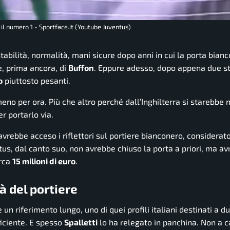
 il numero 1 - Sportface.it (Youtube Juventus)
tabilità, normalità, mani sicure dopo anni in cui la porta bian
, prima ancora, di
Buffon
. Eppure adesso, dopo appena due st
o
piuttosto pesanti.
lmeno per ora. Più che altro perché dall’Inghilterra si starebb
r portarlo via.
vrebbe acceso i riflettori sul portiere bianconero, considerato
ntus, dal canto suo, non avrebbe chiuso la porta a priori, ma a
irca
15 milioni di euro
.
à del portiere
un riferimento lungo, uno di quei profili italiani destinati a du
ficiente. E spesso
Spalletti
lo ha relegato in panchina. Non a ca