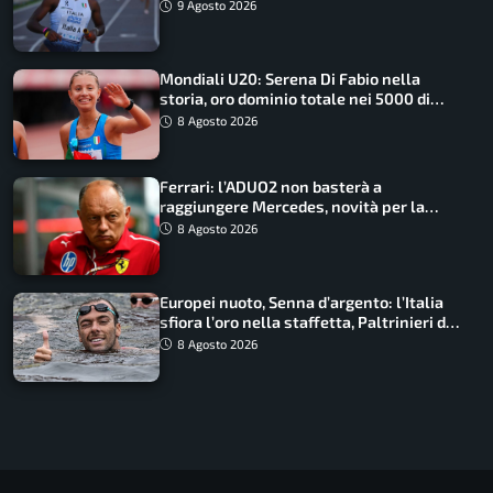
straordinaria
9 Agosto 2026
Mondiali U20: Serena Di Fabio nella
storia, oro dominio totale nei 5000 di
marcia
8 Agosto 2026
Ferrari: l’ADUO2 non basterà a
raggiungere Mercedes, novità per la
Macarena
8 Agosto 2026
Europei nuoto, Senna d’argento: l’Italia
sfiora l’oro nella staffetta, Paltrinieri da
urlo, il bilancio azzurro
8 Agosto 2026