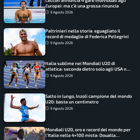
Ceccon annuncia 4 gare individuali agli
Europei: ma c’è una grossa rinuncia
9 Agosto 2026
Paltrinieri nella storia: eguagliato il
record di medaglie di Federica Pellegrini
9 Agosto 2026
Italia sublime nei Mondiali U20 di
atletica: seconda dietro solo agli USA nel
medagliere
9 Agosto 2026
Salto in lungo, Inzoli campione del mondo
U20: basta un centimetro
9 Agosto 2026
Mondiali U20, oro e record del mondo per
l’Italia nella 4×100 mista: Doualla