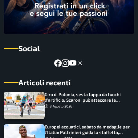
Social
Articoli recenti
Giro di Polonia, sesta tappa da fuochi
d’artificio: Scaroni può attaccare la
maglia di Lemmen
8 Agosto 2026
Europei acquatici, sabato da medaglie per
l’Italia: Paltrinieri guida la staffetta,
Barnabà sogna l’oro dalle grandi altezze