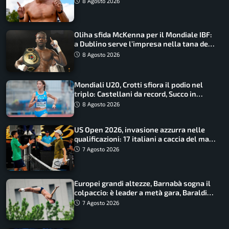
8 Agosto 2026
Oliha sfida McKenna per il Mondiale IBF:
a Dublino serve l’impresa nella tana del
lupo
8 Agosto 2026
Mondiali U20, Crotti sfiora il podio nel
triplo: Castellani da record, Succo in
finale
8 Agosto 2026
US Open 2026, invasione azzurra nelle
qualificazioni: 17 italiani a caccia del main
draw
7 Agosto 2026
Europei grandi altezze, Barnabà sogna il
colpaccio: è leader a metà gara, Baraldi
ancora in corsa
7 Agosto 2026