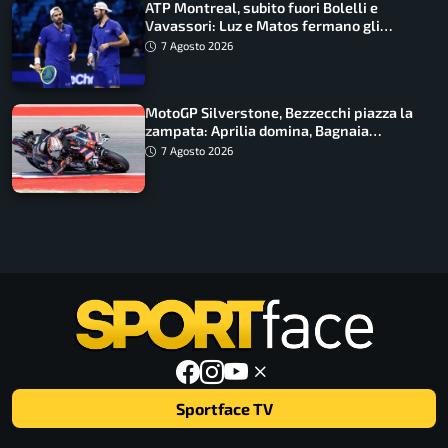
ATP Montreal, subito fuori Bolelli e
Vavassori: Luz e Matos fermano gli
azzurri
7 Agosto 2026
MotoGP Silverstone, Bezzecchi piazza la
zampata: Aprilia domina, Bagnaia
costretto al Q1
7 Agosto 2026
Sportface TV