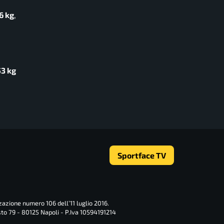
6 kg
,
53 kg
Sportface TV
zazione numero 106 dell’11 luglio 2016.
sto 79 - 80125 Napoli - P.Iva 10594191214