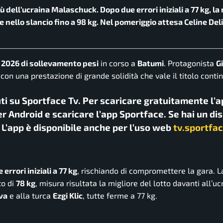
iù dell’ucraina Malaschuck. Dopo due errori iniziali a 77 kg, la
e nello slancio fino a 98 kg. Nel pomeriggio attesa Celine Deli
 2026 di sollevamento pesi
in corso a
Batumi
. Protagonista
Gi
con una prestazione di grande solidità che vale il titolo conti
uti su Sportface Tv. Per scaricare gratuitamente l’a
r Android e scaricare l’app Sportface. Se hai un di
. L’app è disponibile anche per l’uso web
tv.sportfac
 errori iniziali a 77 kg
, rischiando di compromettere la gara. L
to di
78 kg
, misura risultata la migliore del lotto davanti all’uc
va
e alla turca
Ezgi Klic
, tutte ferme a 77 kg.