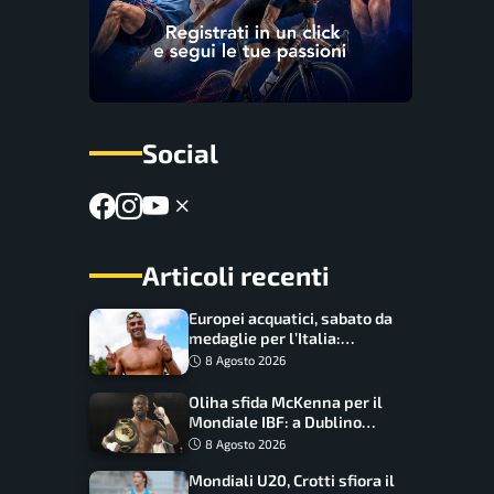
Social
Articoli recenti
Europei acquatici, sabato da
medaglie per l’Italia:
Paltrinieri guida la staffetta,
8 Agosto 2026
Barnabà sogna l’oro dalle
grandi altezze
Oliha sfida McKenna per il
Mondiale IBF: a Dublino
serve l’impresa nella tana
8 Agosto 2026
del lupo
Mondiali U20, Crotti sfiora il