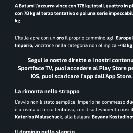
A Batumi l’azzurra vince con 176 kg totali, quattro in p
con 78 kg al terzo tentativo e poi una serie impeccabil
kg
L’Italia apre con un
oro
il proprio cammino agli
Europei
Imperio
, vincitrice nella categoria non olimpica
-48 kg
Segui le nostre dirette e i nostri conten
Sportface TV, puoi accedere al Play Store pe
iOS, puoi scaricare l’app dall’App Store
La rimonta nello strappo
L’avvio non è stato semplice: Imperio ha commesso
due
è arrivata al terzo tentativo, con il sollevamento riusci
Katerina Malaschuck
, alla bulgara
Boyana Kostadino
Il dominio nello slancio