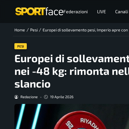
Federazioni
LIVE
Canali
/
/
Home
Pesi
Europei di sollevamento pesi, Imperio apre con l
PESI
Europei di sollevament
nei -48 kg: rimonta ne
slancio
Redazione
-
19 Aprile 2026