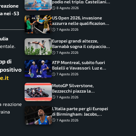
podio nel triplo: Castellani
 reazione
da record, Succo in finale
8 Agosto 2026
a nei -53
US Open 2026, invasione
azzurra nelle qualificazioni:
17 italiani a caccia del main
7 Agosto 2026
draw
ulia
Europei grandi altezze,
nentale.
Barnabà sogna il colpaccio:
è leader a metà gara, Baraldi
7 Agosto 2026
ancora in corsa
pp di
ATP Montreal, subito fuori
Bolelli e Vavassori: Luz e
spositivo
Matos fermano gli azzurri
7 Agosto 2026
e.it
MotoGP Silverstone,
Bezzecchi piazza la
zampata: Aprilia domina,
7 Agosto 2026
Bagnaia costretto al Q1
a reazione
L’Italia parte per gli Europei
raina
di Birmingham: Jacobs,
Tamberi e Battocletti
7 Agosto 2026
guidano una spedizione
record