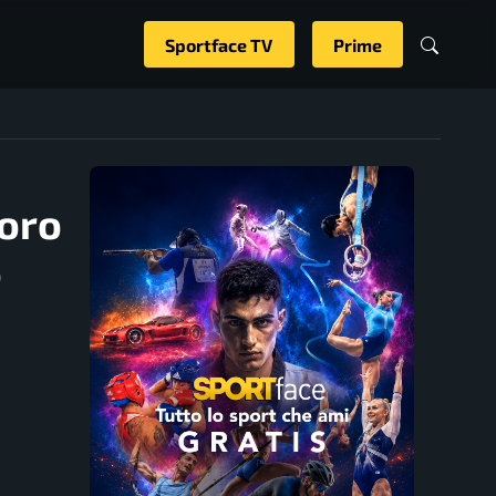
Sportface TV
Prime
’oro
o