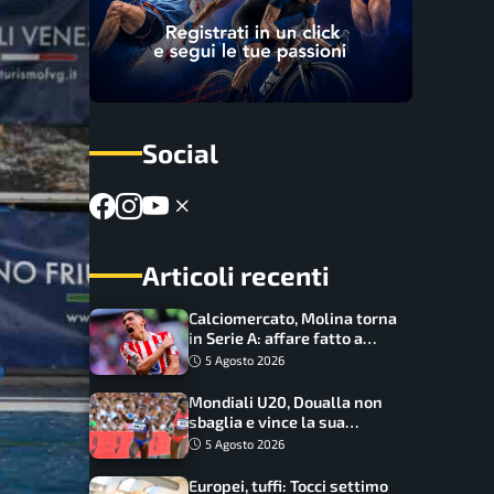
Social
Articoli recenti
Calciomercato, Molina torna
in Serie A: affare fatto a
cifre sorprendenti
5 Agosto 2026
Mondiali U20, Doualla non
sbaglia e vince la sua
batteria sui 100 metri:
5 Agosto 2026
quando si disputano le finali
Europei, tuffi: Tocci settimo