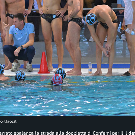
ortface.it
uerrato spalanca la strada alla doppietta di Confemi per il il
def