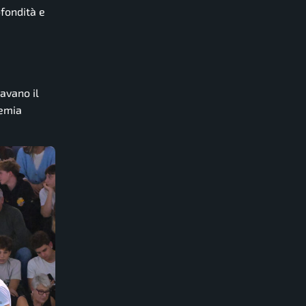
ofondità e
cavano il
remia