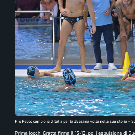
Pro Recco campione d’Italia per la 38esima volta nella sua storia – Sp
Prima Iocchi Gratta firma il 15-12, poi l’espulsione di G