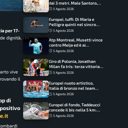
dai 3 metri. Male Santoro,
Wesemann si prende l’oro
5 Agosto 2026
Europei, tuffi: Di Maria e
Pelligra quinti nel sincro
misto. Oro all’Ucraina
ia per 17-
5 Agosto 2026
de dignità,
Atp Montreal, Musetti vince
contro Meija ed è ai
sedicesimi
5 Agosto 2026
Giro di Polonia, Jonathan
Milan fa tris: terza vittoria
arto vive
consecutiva e primato
5 Agosto 2026
rafforzato
trovando il
Europei nuoto artistico,
Italia di bronzo nel team
acrobatic: terzo podio
5 Agosto 2026
consecutivo
pp di
Europei di fondo, Taddeucci
spositivo
concede il bis nella 5 km:
e.it
oro azzurro, Pozzobon
5 Agosto 2026
bronzo
 lombardi