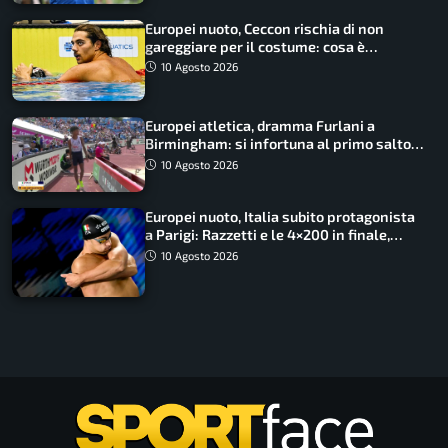
Europei nuoto, Ceccon rischia di non
gareggiare per il costume: cosa è
successo
10 Agosto 2026
Europei atletica, dramma Furlani a
Birmingham: si infortuna al primo salto
ed esce in carrozzina
10 Agosto 2026
Europei nuoto, Italia subito protagonista
a Parigi: Razzetti e le 4×200 in finale,
Quadarella domina gli 800
10 Agosto 2026