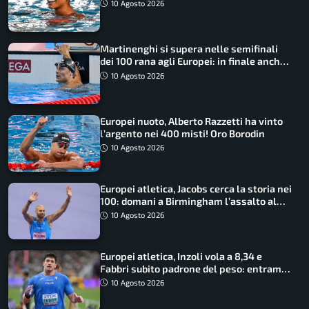
10 Agosto 2026
Martinenghi si supera nelle semifinali
dei 100 rana agli Europei: in finale anche
Cerasuolo
10 Agosto 2026
Europei nuoto, Alberto Razzetti ha vinto
l’argento nei 400 misti! Oro Borodin
10 Agosto 2026
Europei atletica, Jacobs cerca la storia nei
100: domani a Birmingham l’assalto al
terzo oro consecutivo
10 Agosto 2026
Europei atletica, Inzoli vola a 8,34 e
Fabbri subito padrone del peso: entrambi
in finale col miglior risultato
10 Agosto 2026