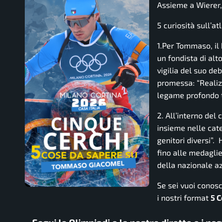
Assieme a Wierer, 
5 curiosità sull’
1.Per Tommaso, il 
un fondista di alto
vigilia del suo d
promessa:
“Realiz
legame profondo t
2. All’interno del
insieme nelle cat
genitori diversi”.
fino alle medaglie
della nazionale a
Se sei vuoi conosc
i nostri format
5 C