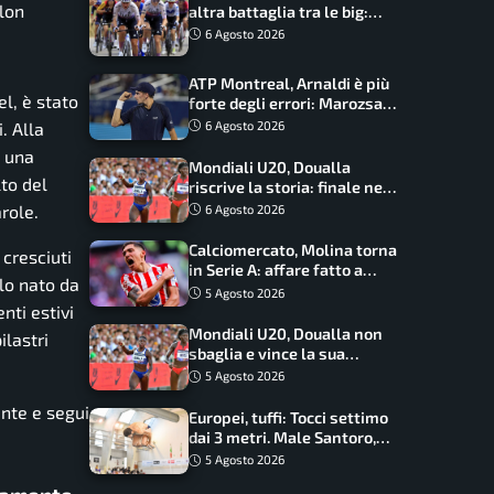
hlon
altra battaglia tra le big:
Longo Borghini sogna il
6 Agosto 2026
colpo
ATP Montreal, Arnaldi è più
l, è stato
forte degli errori: Marozsan
piegato dopo oltre due ore
. Alla
6 Agosto 2026
n una
Mondiali U20, Doualla
to del
riscrive la storia: finale nei
100 metri dopo trent’anni
role.
6 Agosto 2026
Calciomercato, Molina torna
 cresciuti
in Serie A: affare fatto a
llo nato da
cifre sorprendenti
5 Agosto 2026
nti estivi
Mondiali U20, Doualla non
ilastri
sbaglia e vince la sua
batteria sui 100 metri:
5 Agosto 2026
quando si disputano le finali
ente e segui
Europei, tuffi: Tocci settimo
dai 3 metri. Male Santoro,
Wesemann si prende l’oro
5 Agosto 2026