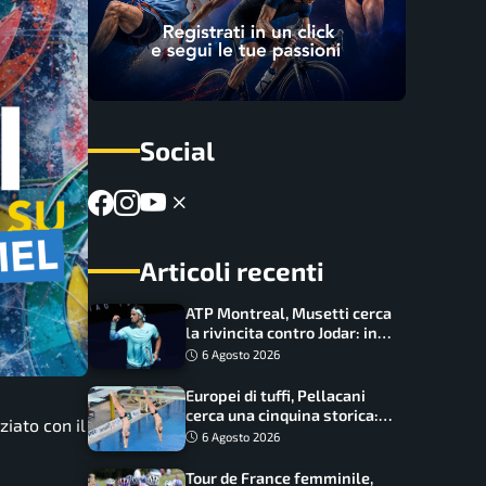
Social
Articoli recenti
ATP Montreal, Musetti cerca
la rivincita contro Jodar: in
palio gli ottavi
6 Agosto 2026
Europei di tuffi, Pellacani
cerca una cinquina storica:
ziato con il
Conte e Wang sfidano la
6 Agosto 2026
piattaforma
Tour de France femminile,