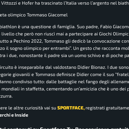
Vittozzi e Hofer ha trascinato l’Italia verso l’argento nel biat
atleta olimpico Tommaso Giacomel
biathlon è una questione di famiglia. Suo padre, Fabio Giacome
 livello che però non riuscì mai a partecipare ai Giochi Olimpici
ebutto a Pechino 2022, Tommaso gli dedicò la convocazione co
zo il sogno olimpico per entrambi”.
Un gesto che racconta mol
ra i due, nonostante il padre sia un uomo schivo e di poche pa
 circuito è inseparabile dal valdostano Didier Bionaz. I due sono
egorie giovanili e Tommaso definisce Didier come il suo
“frate
Hanno condiviso tutto: dalle battaglie nel fango degli allename
 mondiali in staffetta, cementando un’amicizia che è uno dei p
zzurra.
ere le altre curiosità vai su
SPORTFACE,
registrati gratuitam
erchi e Inside