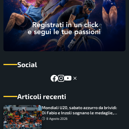
Social
Articoli recenti
Mondiali U20, sabato azzurro da brividi:
Di Fabio e Inzoli sognano le medaglie,
Castellani e Succo in finale
8 Agosto 2026