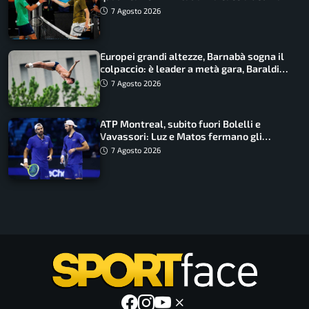
draw
7 Agosto 2026
Europei grandi altezze, Barnabà sogna il
colpaccio: è leader a metà gara, Baraldi
ancora in corsa
7 Agosto 2026
ATP Montreal, subito fuori Bolelli e
Vavassori: Luz e Matos fermano gli
azzurri
7 Agosto 2026