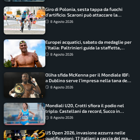
Giro di Polonia, sesta tappa da fuochi
d’artificio: Scaroni può attaccare la
maglia di Lemmen
8 Agosto 2026
Europei acquatici, sabato da medaglie per
l’Italia: Paltrinieri guida la staffetta,
Barnabà sogna l’oro dalle grandi altezze
8 Agosto 2026
Oliha sfida McKenna per il Mondiale IBF:
a Dublino serve l’impresa nella tana del
lupo
8 Agosto 2026
Mondiali U20, Crotti sfiora il podio nel
triplo: Castellani da record, Succo in
finale
8 Agosto 2026
US Open 2026, invasione azzurra nelle
qualificazioni: 17 italiani a caccia del main