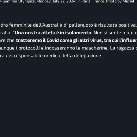
024 Summer Olympics, Monday, July 22, 2024, in Paris, France. Photo by Michel
adra femminile dell’Australia di pallanuoto è risultata positiva
alia: “
Una nostra atleta è in isolamento
. Non si sente male 
eare che
tratteremo il Covid come gli altri virus, tra cui l’influ
unque i protocolli e indosseranno le mascherine. La ragazza p
bera del responsabile medico della delegazione.