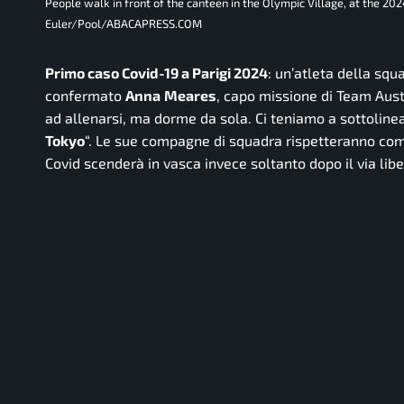
People walk in front of the canteen in the Olympic Village, at the 2
Euler/Pool/ABACAPRESS.COM
Primo caso Covid-19 a Parigi 2024
: un’atleta della squ
confermato
Anna
Meares
, capo missione di Team Austr
ad allenarsi, ma dorme da sola. Ci teniamo a sottolin
Tokyo
“. Le sue compagne di squadra rispetteranno com
Covid scenderà in vasca invece soltanto dopo il via li