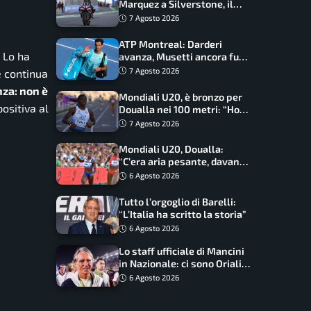
Marquez a Silverstone, il
programma e gli orari
7 Agosto 2026
ATP Montreal: Darderi
. Lo ha
avanza, Musetti ancora fuori
con Jodar
7 Agosto 2026
e continua
enza: non è
Mondiali U20, è bronzo per
ositiva al
Doualla nei 100 metri: “Ho
scacciato l’ansia”
7 Agosto 2026
Mondiali U20, Doualla:
“C’era aria pesante, davano
le mascherine! Finale? Non
6 Agosto 2026
ho nulla da perdere”
Tutto l’orgoglio di Barelli:
“L’Italia ha scritto la storia”
6 Agosto 2026
Lo staff ufficiale di Mancini
in Nazionale: ci sono Oriali e
Bonucci, confermato un
6 Agosto 2026
ritorno