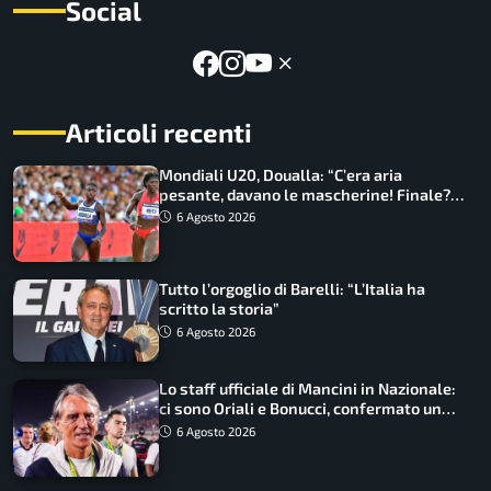
Social
Articoli recenti
Mondiali U20, Doualla: “C’era aria
pesante, davano le mascherine! Finale?
Non ho nulla da perdere”
6 Agosto 2026
Tutto l’orgoglio di Barelli: “L’Italia ha
scritto la storia”
6 Agosto 2026
Lo staff ufficiale di Mancini in Nazionale:
ci sono Oriali e Bonucci, confermato un
ritorno
6 Agosto 2026