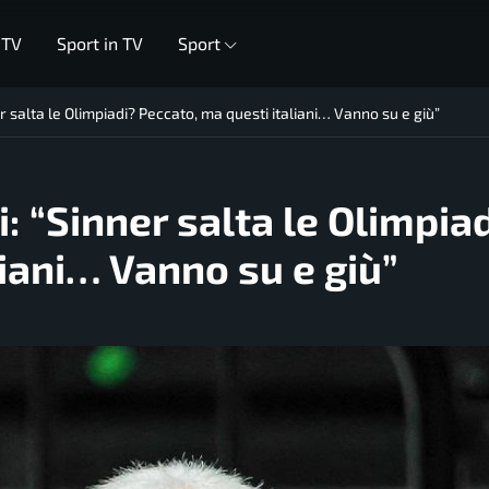
 TV
Sport in TV
Sport
er salta le Olimpiadi? Peccato, ma questi italiani… Vanno su e giù”
i: “Sinner salta le Olimpia
liani… Vanno su e giù”