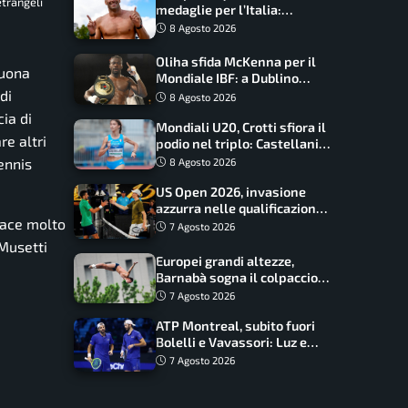
trangeli
medaglie per l’Italia:
Paltrinieri guida la staffetta,
8 Agosto 2026
Barnabà sogna l’oro dalle
grandi altezze
Oliha sfida McKenna per il
buona
Mondiale IBF: a Dublino
serve l’impresa nella tana
di
8 Agosto 2026
del lupo
ia di
Mondiali U20, Crotti sfiora il
re altri
podio nel triplo: Castellani
da record, Succo in finale
ennis
8 Agosto 2026
US Open 2026, invasione
azzurra nelle qualificazioni:
iace molto
17 italiani a caccia del main
7 Agosto 2026
draw
 Musetti
Europei grandi altezze,
Barnabà sogna il colpaccio:
è leader a metà gara, Baraldi
7 Agosto 2026
ancora in corsa
ATP Montreal, subito fuori
Bolelli e Vavassori: Luz e
Matos fermano gli azzurri
7 Agosto 2026