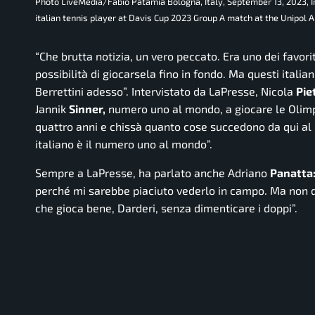
Photo LiveMedia/Fabio Patamia Bologna, Italy, September 13, 2023, I
italian tennis player at Davis Cup 2023 Group A match at the Unipol
“Che brutta notizia, un vero peccato. Era uno dei favor
possibilità di giocarsela fino in fondo. Ma questi italia
Berrettini adesso”.
Intervistato da LaPresse, Nicola
Pie
Jannik
Sinner,
numero uno al mondo, a giocare le Olimpia
quattro anni e chissà quanto cose succedono da qui al 
italiano è il numero uno al mondo”.
Sempre a LaPresse, ha parlato anche Adriano
Panatta
perché mi sarebbe piaciuto vederlo in campo. Ma non d
che gioca bene, Darderi, senza dimenticare i doppi”.