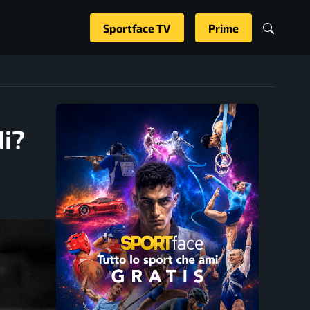
Sportface TV
Prime
di?