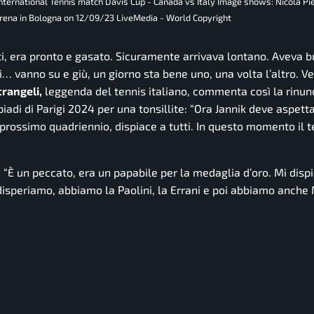
nternational Tennis match Davis Cup - Canada vs Italy Image shows: Nicola Pie
 Arena in Bologna on 12/09/23 LiveMedia - World Copyright
iti, era pronto e gasato. Sicuramente arrivava lontano. Aveva 
ni… vanno su e giù, un giorno sta bene uno, una volta l’altro. Ve
trangeli,
leggenda del tennis italiano, commenta così la rinunc
di di Parigi 2024 per una tonsillite:
“Ora Jannik deve aspetta
prossimo quadriennio, dispiace a tutti. In questo momento il t
:
“È un peccato, era un papabile per la medaglia d’oro. Mi disp
isperiamo, abbiamo la Paolini, la Errani e poi abbiamo anche