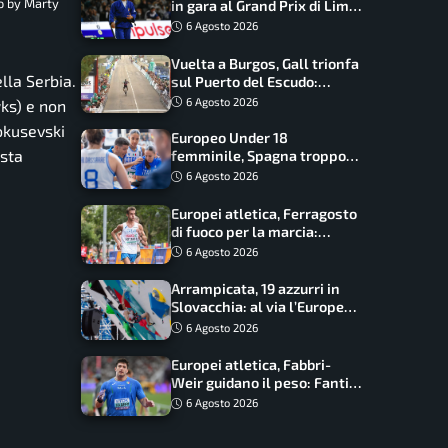
to by Marty
in gara al Grand Prix di Lima:
17 azzurri convocati
6 Agosto 2026
Vuelta a Burgos, Gall trionfa
ella Serbia.
sul Puerto del Escudo:
Ciccone secondo e nuova
6 Agosto 2026
wks) e non
maglia di leader
okusevski
Europeo Under 18
osta
femminile, Spagna troppo
forte: Italia battuta 95-41,
6 Agosto 2026
ora si gioca il Mondiale
Europei atletica, Ferragosto
di fuoco per la marcia:
Palmisano, Stano e
6 Agosto 2026
Fortunato guidano l’Italia
Arrampicata, 19 azzurri in
Slovacchia: al via l’Europe
Series Lead, tappa decisiva
6 Agosto 2026
per la Speed
Europei atletica, Fabbri-
Weir guidano il peso: Fantini
difende il titolo nel martello
6 Agosto 2026