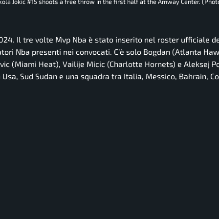
la Jokic #15 shoots a free throw in the first half at the Amway Center. (Pho
24. Il tre volte Mvp Nba è stato inserito nel roster ufficiale d
catori Nba presenti nei convocati. C’è solo Bogdan (Atlanta Ha
ic (Miami Heat), Vailije Micic (Charlotte Hornets) e Aleksej P
n Usa, Sud Sudan e una squadra tra Italia, Messico, Bahrain, C