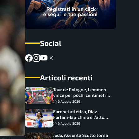
Social
Articoli recenti
Tour de Pologne, Lemmen
vince per pochi centimetri
su Scaroni: maxi-caduta e
6 Agosto 2026
tappa accorciata
Europei atletica, Diaz-
Furlani-Iapichino e l’alto
azzurro: l’Italia sogna nei
6 Agosto 2026
salti
Judo, Assunta Scutto torna