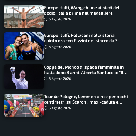
Europei tuffi, Wang chiude ai piedi del
podio: Italia prima nel medagliere
6 Agosto 2026
Europei tuffi, Pellacani nella storia:
quinto oro con Pizzini nel sincro da 3
metri
6 Agosto 2026
Coppa del Mondo di spada femminile in
Italia dopo 8 anni, Alberta Santuccio: “Il
lavoro dà sempre i suoi frutti”
6 Agosto 2026
Tour de Pologne, Lemmen vince per pochi
centimetri su Scaroni: maxi-caduta e
tappa accorciata
6 Agosto 2026