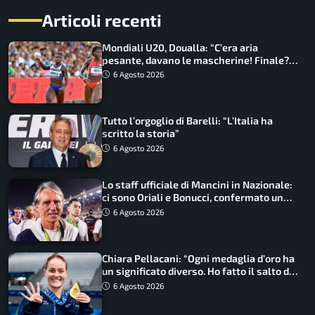
Articoli recenti
Mondiali U20, Doualla: “C’era aria
pesante, davano le mascherine! Finale?
Non ho nulla da perdere”
6 Agosto 2026
Tutto l’orgoglio di Barelli: “L’Italia ha
scritto la storia”
6 Agosto 2026
Lo staff ufficiale di Mancini in Nazionale:
ci sono Oriali e Bonucci, confermato un
ritorno
6 Agosto 2026
Chiara Pellacani: “Ogni medaglia d’oro ha
un significato diverso. Ho fatto il salto di
qualità”
6 Agosto 2026