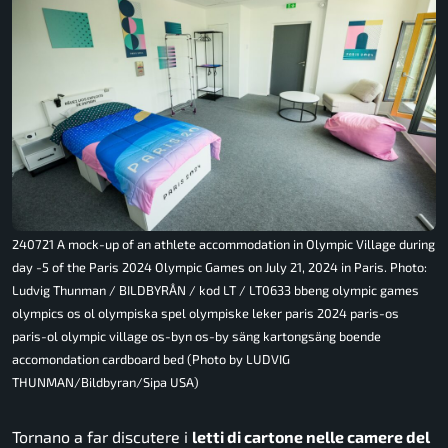
240721 A mock-up of an athlete accommodation in Olympic Village during
day -5 of the Paris 2024 Olympic Games on July 21, 2024 in Paris. Photo:
Ludvig Thunman / BILDBYRÅN / kod LT / LT0633 bbeng olympic games
olympics os ol olympiska spel olympiske leker paris 2024 paris-os
paris-ol olympic village os-byn os-by säng kartongsäng boende
accomondation cardboard bed (Photo by LUDVIG
THUNMAN/Bildbyran/Sipa USA)
Tornano a far discutere i
letti di cartone nelle camere del