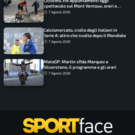
Ciclismo, tre appuntamenti oggi:
spettacolo sul Mont Ventoux, orari e
come vederli
7 Agosto 2026
Calciomercato, crollo degli italiani in
Serie A: altro che svolta dopo il Mondiale
7 Agosto 2026
MotoGP: Martin sfida Marquez a
Silverstone, il programma e gli orari
7 Agosto 2026