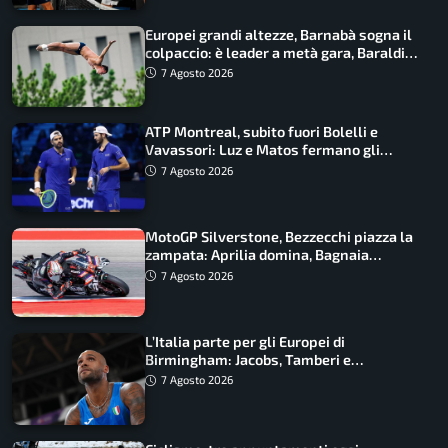
Europei grandi altezze, Barnabà sogna il
colpaccio: è leader a metà gara, Baraldi
ancora in corsa
7 Agosto 2026
ATP Montreal, subito fuori Bolelli e
Vavassori: Luz e Matos fermano gli
azzurri
7 Agosto 2026
MotoGP Silverstone, Bezzecchi piazza la
zampata: Aprilia domina, Bagnaia
costretto al Q1
7 Agosto 2026
L’Italia parte per gli Europei di
Birmingham: Jacobs, Tamberi e
Battocletti guidano una spedizione
7 Agosto 2026
record