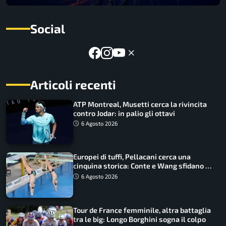
Social
Articoli recenti
ATP Montreal, Musetti cerca la rivincita
contro Jodar: in palio gli ottavi
6 Agosto 2026
Europei di tuffi, Pellacani cerca una
cinquina storica: Conte e Wang sfidano la
piattaforma
6 Agosto 2026
Tour de France femminile, altra battaglia
tra le big: Longo Borghini sogna il colpo