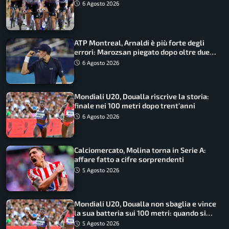
6 Agosto 2026
ATP Montreal, Arnaldi è più forte degli
errori: Marozsan piegato dopo oltre due
ore
6 Agosto 2026
Mondiali U20, Doualla riscrive la storia:
finale nei 100 metri dopo trent’anni
6 Agosto 2026
Calciomercato, Molina torna in Serie A:
affare fatto a cifre sorprendenti
5 Agosto 2026
Mondiali U20, Doualla non sbaglia e vince
la sua batteria sui 100 metri: quando si
disputano le finali
5 Agosto 2026