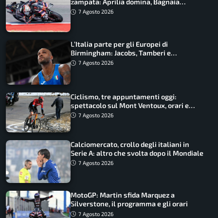
zampata: Aprilia domina, Bagnaia
costretto al Q1
7 Agosto 2026
L’Italia parte per gli Europei di
Birmingham: Jacobs, Tamberi e
Battocletti guidano una spedizione
7 Agosto 2026
record
Ciclismo, tre appuntamenti oggi:
spettacolo sul Mont Ventoux, orari e
come vederli
7 Agosto 2026
Calciomercato, crollo degli italiani in
Serie A: altro che svolta dopo il Mondiale
7 Agosto 2026
MotoGP: Martin sfida Marquez a
Silverstone, il programma e gli orari
7 Agosto 2026