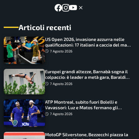
Articoli recenti
US Open 2026, invasione azzurra nelle
qualificazioni: 17 italiani a caccia del main
draw
7 Agosto 2026
Europei grandi altezze, Barnabà sogna il
colpaccio: è leader a metà gara, Baraldi
ancora in corsa
7 Agosto 2026
ATP Montreal, subito fuori Bolelli e
Vavassori: Luz e Matos fermano gli
azzurri
7 Agosto 2026
MotoGP Silverstone, Bezzecchi piazza la