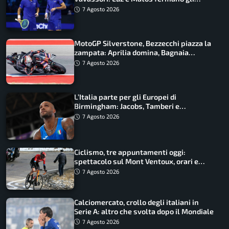
azzurri
7 Agosto 2026
MotoGP Silverstone, Bezzecchi piazza la
zampata: Aprilia domina, Bagnaia
costretto al Q1
7 Agosto 2026
L’Italia parte per gli Europei di
Birmingham: Jacobs, Tamberi e
Battocletti guidano una spedizione
7 Agosto 2026
record
Ciclismo, tre appuntamenti oggi:
spettacolo sul Mont Ventoux, orari e
come vederli
7 Agosto 2026
Calciomercato, crollo degli italiani in
Serie A: altro che svolta dopo il Mondiale
7 Agosto 2026