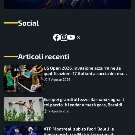
Social
Articoli recenti
US Open 2026, invasione azzurra nelle
qualificazioni: 17 italiani a caccia del main
draw
7 Agosto 2026
Europei grandi altezze, Barnabà sogna il
colpaccio: è leader a metà gara, Baraldi
ancora in corsa
7 Agosto 2026
ATP Montreal, subito fuori Bolelli e
Vavassori: Luz e Matos fermano gli