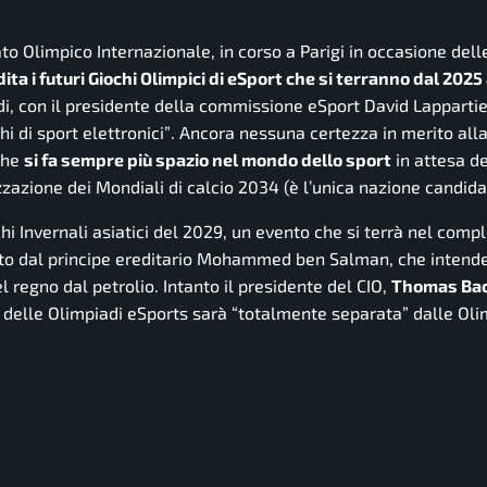
o Olimpico Internazionale, in corso a Parigi in occasione dell
ita i futuri Giochi Olimpici di eSport che si terranno dal 2025
di, con il presidente della commissione eSport David Lapparti
chi di sport elettronici”
. Ancora nessuna certezza in merito all
 che
si fa sempre più spazio nel mondo dello sport
in attesa d
zzazione dei Mondiali di calcio 2034 (è l’unica nazione candida
chi Invernali asiatici del 2029, un evento che si terrà nel co
idato dal principe ereditario Mohammed ben Salman, che intend
l regno dal petrolio. Intanto il presidente del CIO,
Thomas Ba
ra delle Olimpiadi eSports sarà “totalmente separata” dalle Oli