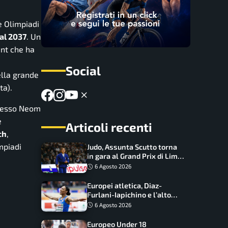
e Olimpiadi
 al 2037
. Un
ent che ha
a
Social
ella grande
ta).
mplesso Neom
e
Articoli recenti
ch
,
mpiadi
Judo, Assunta Scutto torna
in gara al Grand Prix di Lima:
17 azzurri convocati
6 Agosto 2026
Europei atletica, Diaz-
Furlani-Iapichino e l’alto
azzurro: l’Italia sogna nei
6 Agosto 2026
salti
Europeo Under 18