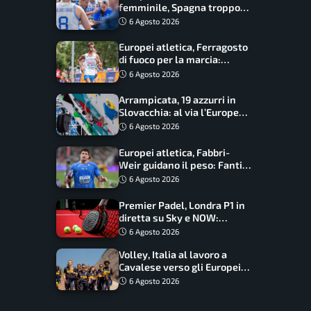
femminile, Spagna troppo
forte: Italia battuta 95-41,
6 Agosto 2026
ora si gioca il Mondiale
Europei atletica, Ferragosto
di fuoco per la marcia:
Palmisano, Stano e
6 Agosto 2026
Fortunato guidano l’Italia
Arrampicata, 19 azzurri in
Slovacchia: al via l’Europe
Series Lead, tappa decisiva
6 Agosto 2026
per la Speed
Europei atletica, Fabbri-
Weir guidano il peso: Fantini
difende il titolo nel martello
6 Agosto 2026
Premier Padel, Londra P1 in
diretta su Sky e NOW:
programma, orari e
6 Agosto 2026
telecronisti
Volley, Italia al lavoro a
Cavalese verso gli Europei:
oggi allenamento aperto ai
6 Agosto 2026
tifosi