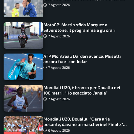
7 Agosto 2026
MotoGP: Martin sfida Marquez a
Silverstone, il programma e gli orari
7 Agosto 2026
ATP Montreal: Darderi avanza, Musetti
ancora fuori con Jodar
7 Agosto 2026
Mondiali U20, è bronzo per Doualla nei
100 metri: “Ho scacciato l’ansia”
7 Agosto 2026
Mondiali U20, Doualla: “C’era aria
pesante, davano le mascherine! Finale?
Non ho nulla da perdere”
6 Agosto 2026