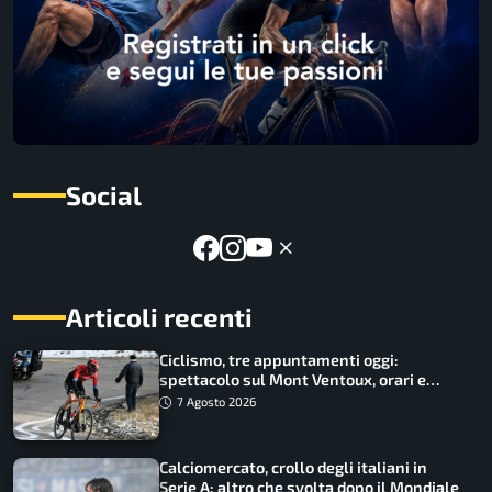
Social
Articoli recenti
Ciclismo, tre appuntamenti oggi:
spettacolo sul Mont Ventoux, orari e
come vederli
7 Agosto 2026
Calciomercato, crollo degli italiani in
Serie A: altro che svolta dopo il Mondiale