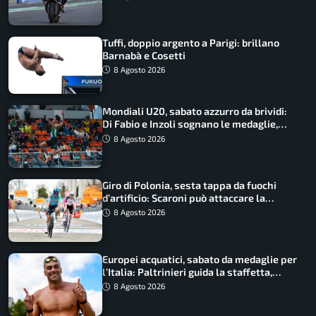
Tuffi, doppio argento a Parigi: brillano
Barnabà e Cosetti
8 Agosto 2026
Mondiali U20, sabato azzurro da brividi:
Di Fabio e Inzoli sognano le medaglie,
Castellani e Succo in finale
8 Agosto 2026
Giro di Polonia, sesta tappa da fuochi
d’artificio: Scaroni può attaccare la
maglia di Lemmen
8 Agosto 2026
Europei acquatici, sabato da medaglie per
l’Italia: Paltrinieri guida la staffetta,
Barnabà sogna l’oro dalle grandi altezze
8 Agosto 2026