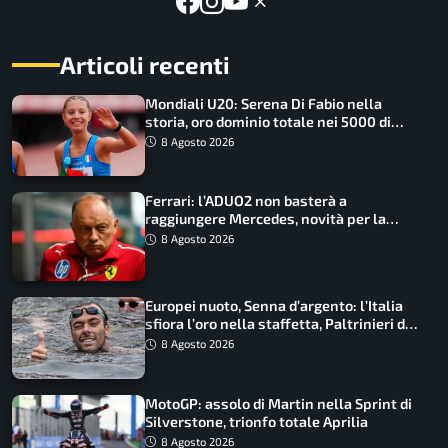
Articoli recenti
Mondiali U20: Serena Di Fabio nella
storia, oro dominio totale nei 5000 di
marcia
8 Agosto 2026
Ferrari: l’ADUO2 non basterà a
raggiungere Mercedes, novità per la
Macarena
8 Agosto 2026
Europei nuoto, Senna d’argento: l’Italia
sfiora l’oro nella staffetta, Paltrinieri da
urlo, il bilancio azzurro
8 Agosto 2026
MotoGP: assolo di Martin nella Sprint di
Silverstone, trionfo totale Aprilia
8 Agosto 2026