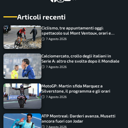
Articoli recenti
Ciclismo, tre appuntamenti oggi:
spettacolo sul Mont Ventoux, orari e
come vederli
7 Agosto 2026
Calciomercato, crollo degli italiani in
Serie A: altro che svolta dopo il Mondiale
7 Agosto 2026
MotoGP: Martin sfida Marquez a
Silverstone, il programma e gli orari
7 Agosto 2026
ATP Montreal: Darderi avanza, Musetti
ancora fuori con Jodar
7 Agosto 2026