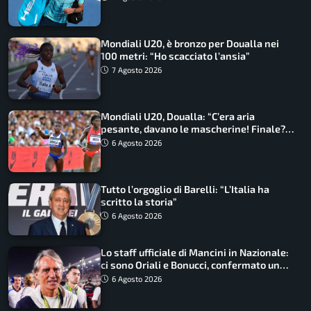
Mondiali U20, è bronzo per Doualla nei
100 metri: “Ho scacciato l’ansia”
7 Agosto 2026
Mondiali U20, Doualla: “C’era aria
pesante, davano le mascherine! Finale?
Non ho nulla da perdere”
6 Agosto 2026
Tutto l’orgoglio di Barelli: “L’Italia ha
scritto la storia”
6 Agosto 2026
Lo staff ufficiale di Mancini in Nazionale:
ci sono Oriali e Bonucci, confermato un
ritorno
6 Agosto 2026