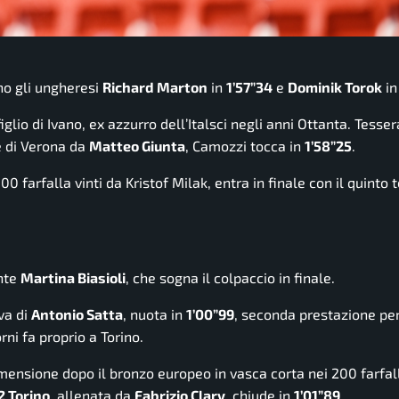
no gli ungheresi
Richard Marton
in
1’57”34
e
Dominik Torok
i
glio di Ivano, ex azzurro dell’Italsci negli anni Ottanta. Tesse
e di Verona da
Matteo Giunta
, Camozzi tocca in
1’58”25
.
100 farfalla vinti da Kristof Milak, entra in finale con il quinto
nte
Martina Biasioli
, che sogna il colpaccio in finale.
va di
Antonio Satta
, nuota in
1’00”99
, seconda prestazione pe
rni fa proprio a Torino.
imensione dopo il bronzo europeo in vasca corta nei 200 farfal
 Torino
, allenata da
Fabrizio Clary
, chiude in
1’01”89
.