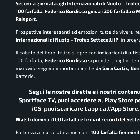
Seconda giornata agli Internazionali di Nuoto – Trofeo
100 farfalla, Federico Burdisso guida i 200 farfalla e Ma
Raisport.
Prospettive interessanti ed emozioni tutte da vivere n
Internazionali di Nuoto – Trofeo Settecolli IP
, in prog
Il sabato del Foro Italico si apre con indicazioni di altis
100 farfalla,
Federico Burdisso
si prende il miglior te
mancano segnali importanti anche da
Sara Curtis
,
Ben
batterie.
Segui le nostre dirette e i nostri conten
Sportface TV, puoi accedere al Play Store pe
iOS, puoi scaricare l’app dall’App Store
Walsh domina i 100 farfalla e firma il record del Sette
Partenza a marce altissime con i
100 farfalla femminil