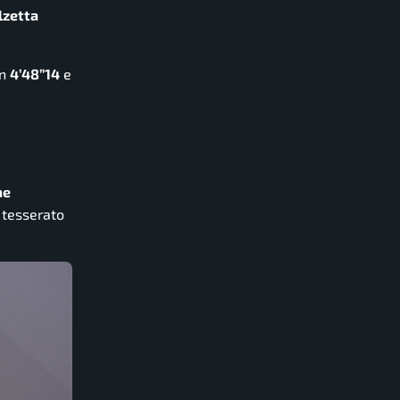
lzetta
in
4’48”14
e
me
, tesserato