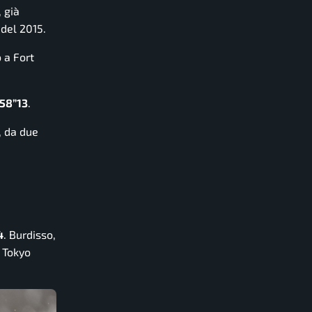
 già
del 2015.
 a Fort
58”13
.
, da due
4
. Burdisso,
a Tokyo