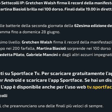
 Settecolli IP: Gretchen Walsh firma il record della manifest
rtina Biasioli brilla nei 100 dorso. Finali dalle 19.00 in diret
elle batterie della seconda giornata della
62esima edizione de
ramma fino a domenica 28 giugno.
simo livello:
Gretchen Walsh
firma il record della manifestaz
mpo nei 200 farfalla,
Martina Biasioli
sorprende nei 100 dorso
edetta Pilato
,
Gabriele Mancini
e dagli altri azzurri impegnati
uti su Sportface Tv. Per scaricare gratuitamente l’a
r Android e scaricare l’app Sportface. Se hai un di
. L’app è disponibile anche per l’uso web
tv.sportfac
colli
i
, che preannunciano una delle finali più veloci di sempre.