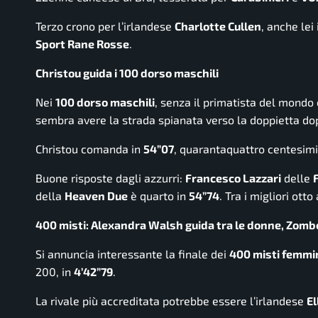
Terzo crono per l’irlandese
Charlotte Cullen
, anche lei
Sport Rane Rosse
.
Christou guida i 100 dorso maschili
Nei
100 dorso maschili
, senza il primatista del mond
sembra avere la strada spianata verso la doppietta dop
Christou comanda in
54”07
, quarantaquattro centesimi
Buone risposte dagli azzurri:
Francesco Lazzari
delle
della
Heaven Due
è quarto in
54”74
. Tra i migliori ott
400 misti: Alexandra Walsh guida tra le donne, Zombor
Si annuncia interessante la finale dei
400 misti femmin
200, in
4’42”79
.
La rivale più accreditata potrebbe essere l’irlandese
E