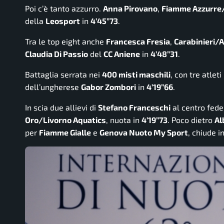
Poi c’è tanto azzurro.
Anna Pirovano
,
Fiamme Azzurre/
della
Leosport
in
4’45”73
.
Tra le top eight anche
Francesca Fresia
,
Carabinieri/A
Claudia Di Passio
del
CC Aniene
in
4’48”31
.
Battaglia serrata nei
400 misti maschili
, con tre atlet
dell’ungherese
Gabor Zombori
in
4’19”66
.
In scia due allievi di
Stefano Franceschi
al centro fede
Oro/Livorno Aquatics
, nuota in
4’19”73
. Poco dietro
Al
per
Fiamme Gialle
e
Genova Nuoto My Sport
, chiude i