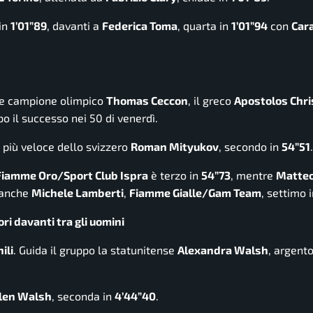
 in
1’01”89
, davanti a
Federica Toma
, quarta in
1’01”94
con
Cara
o e campione olimpico
Thomas Ceccon
, il greco
Apostolos Chri
o il successo nei 50 di venerdì.
 più veloce dello svizzero
Roman Mityukov
, secondo in
54”51
.
Fiamme Oro/Sport Club Ispra
è terzo in
54”73
, mentre
Matteo
o anche
Michele Lamberti
,
Fiamme Gialle/Gam Team
, settimo 
i davanti tra gli uomini
ili
. Guida il gruppo la statunitense
Alexandra Walsh
, argento
llen Walsh
, seconda in
4’44”40
.