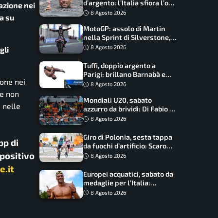
d’argento: l’Italia sfiora l’oro
azione nei
nella staffetta, Paltrinieri
8 Agosto 2026
ta su
da urlo, il bilancio azzurro
MotoGP: assolo di Martin
nella Sprint di Silverstone,
trionfo totale Aprilia
8 Agosto 2026
gli
Tuffi, doppio argento a
Parigi: brillano Barnabà e
ione nei
Cosetti
8 Agosto 2026
 e non
Mondiali U20, sabato
 nelle
azzurro da brividi: Di Fabio e
Inzoli sognano le medaglie,
8 Agosto 2026
Castellani e Succo in finale
Giro di Polonia, sesta tappa
pp di
da fuochi d’artificio: Scaroni
spositivo
può attaccare la maglia di
8 Agosto 2026
Lemmen
e.it
Europei acquatici, sabato da
medaglie per l’Italia:
Paltrinieri guida la staffetta,
8 Agosto 2026
Barnabà sogna l’oro dalle
grandi altezze