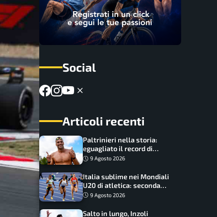
Social
Articoli recenti
Paltrinieri nella storia:
eguagliato il record di
medaglie di Federica
9 Agosto 2026
Pellegrini
Italia sublime nei Mondiali
U20 di atletica: seconda
dietro solo agli USA nel
9 Agosto 2026
medagliere
Salto in lungo, Inzoli