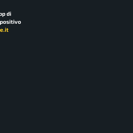
pp di
spositivo
e.it