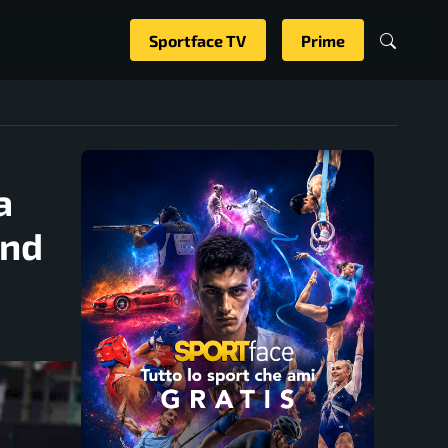
Sportface TV
Prime
a
end