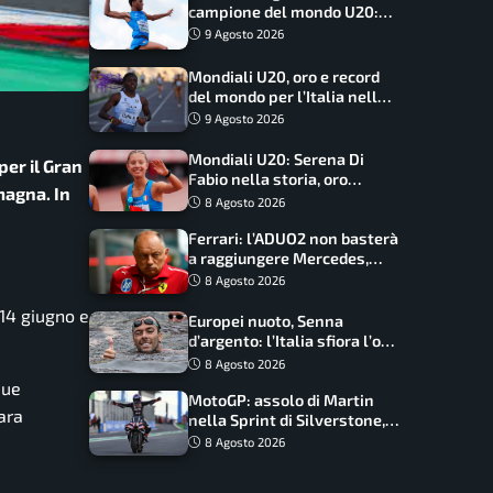
campione del mondo U20:
basta un centimetro
9 Agosto 2026
Mondiali U20, oro e record
del mondo per l’Italia nella
4×100 mista: Doualla
9 Agosto 2026
straordinaria
Mondiali U20: Serena Di
per il Gran
Fabio nella storia, oro
magna. In
dominio totale nei 5000 di
8 Agosto 2026
marcia
Ferrari: l’ADUO2 non basterà
a raggiungere Mercedes,
novità per la Macarena
8 Agosto 2026
14 giugno e
Europei nuoto, Senna
d’argento: l’Italia sfiora l’oro
nella staffetta, Paltrinieri
8 Agosto 2026
da urlo, il bilancio azzurro
due
MotoGP: assolo di Martin
ara
nella Sprint di Silverstone,
trionfo totale Aprilia
8 Agosto 2026