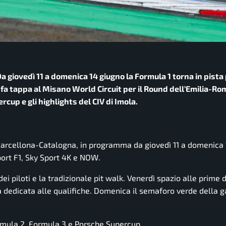
 giovedì 11 a domenica 14 giugno la Formula 1 torna in pista 
fa tappa al Misano World Circuit per il Round dell’Emilia-Ro
up e gli highlights del CIV di Imola.
 Barcellona-Catalogna, in programma da giovedì 11 a domenica 
port F1, Sky Sport 4K e NOW.
i piloti e la tradizionale pit walk. Venerdì spazio alle prime 
a dedicata alle qualifiche. Domenica il semaforo verde della g
rmula 2, Formula 3 e Porsche Supercup.