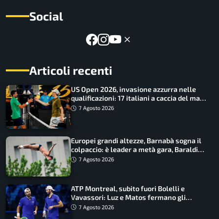
Social
Articoli recenti
US Open 2026, invasione azzurra nelle
qualificazioni: 17 italiani a caccia del main
draw
7 Agosto 2026
Europei grandi altezze, Barnabà sogna il
colpaccio: è leader a metà gara, Baraldi
ancora in corsa
7 Agosto 2026
ATP Montreal, subito fuori Bolelli e
Vavassori: Luz e Matos fermano gli
azzurri
7 Agosto 2026