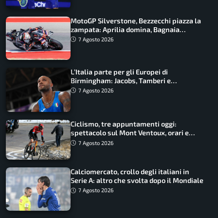
MotoGP Silverstone, Bezzecchi piazza la
zampata: Aprilia domina, Bagnaia
costretto al Q1
7 Agosto 2026
L’Italia parte per gli Europei di
Birmingham: Jacobs, Tamberi e
Battocletti guidano una spedizione
7 Agosto 2026
record
Ciclismo, tre appuntamenti oggi:
spettacolo sul Mont Ventoux, orari e
come vederli
7 Agosto 2026
Calciomercato, crollo degli italiani in
Serie A: altro che svolta dopo il Mondiale
7 Agosto 2026