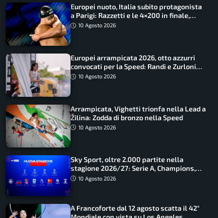
Europei nuoto, Italia subito protagonista
a Parigi: Razzetti e le 4×200 in finale,
Quadarella domina gli 800
10 Agosto 2026
Europei arrampicata 2026, otto azzurri
convocati per la Speed: Randi e Zurloni
guidano l’Italia
10 Agosto 2026
Arrampicata, Vighetti trionfa nella Lead a
Žilina: Zodda di bronzo nella Speed
10 Agosto 2026
Sky Sport, oltre 2.000 partite nella
stagione 2026/27: Serie A, Champions,
Premier e tutte le novità
10 Agosto 2026
A Francoforte dal 12 agosto scatta il 42°
Mondiale con vista su Los Angeles