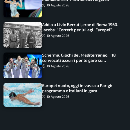
10 Agosto 2026
Addio a Livio Berruti, eroe di Roma 1960.
Jacobs: “Correrò per lui agli Europei”
10 Agosto 2026
Scherma, Giochi del Mediterraneo: i 18
convocati azzurri per le gare su
SportFaceTV
10 Agosto 2026
Europei nuoto, oggi in vasca a Parigi:
programma e italiani in gara
10 Agosto 2026