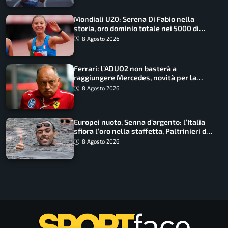
Mondiali U20: Serena Di Fabio nella
storia, oro dominio totale nei 5000 di
marcia
8 Agosto 2026
Ferrari: l’ADUO2 non basterà a
raggiungere Mercedes, novità per la
Macarena
8 Agosto 2026
Europei nuoto, Senna d’argento: l’Italia
sfiora l’oro nella staffetta, Paltrinieri da
urlo, il bilancio azzurro
8 Agosto 2026