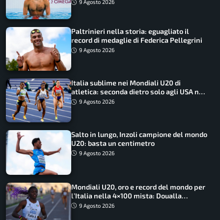
9 Agosto 2026
Paltrinieri nella storia: eguagliato il
record di medaglie di Federica Pellegrini
9 Agosto 2026
Italia sublime nei Mondiali U20 di
atletica: seconda dietro solo agli USA nel
medagliere
9 Agosto 2026
Salto in lungo, Inzoli campione del mondo
U20: basta un centimetro
9 Agosto 2026
Mondiali U20, oro e record del mondo per
l’Italia nella 4×100 mista: Doualla
straordinaria
9 Agosto 2026