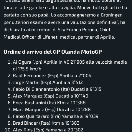
torace, alle gambe e alla caviglia. Muove tutti gli arti e ha
parlato con suo papà. Lo accompagneremo a Groningen
per ulteriori esami e avere una valutazione definitiva”, ha
dichiarato ai microfoni di Sky Franco Perona, Chief
Medical Officer di Lifenet, medical partner di Aprilia.
Ordine d’arrivo del GP Olanda MotoGP
Ai Ogura (Jpn) Aprilia in 40’21”905 alla velocità media
di 175.5 km/h
Raul Fernandez (Esp) Aprilia a 2”004
Jorge Martin (Esp) Aprilia a 3”512
Fabio Di Giannantonio (Ita) Ducati a 9”315
Alex Marquez (Esp) Ducati a 10”140
Enea Bastianini (Ita) Ktm a 10”388
Marc Marquez (Esp) Ducati a 10”288
Fabio Quartararo (Fra) Yamaha a 19”039
Brad Binder (Rsa) Ktm a 19”383
Alex Rins (Esp) Yamaha a 20”302