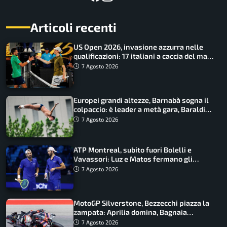
Articoli recenti
US Open 2026, invasione azzurra nelle
qualificazioni: 17 italiani a caccia del main
draw
7 Agosto 2026
Europei grandi altezze, Barnabà sogna il
colpaccio: è leader a metà gara, Baraldi
ancora in corsa
7 Agosto 2026
ATP Montreal, subito fuori Bolelli e
Vavassori: Luz e Matos fermano gli
azzurri
7 Agosto 2026
MotoGP Silverstone, Bezzecchi piazza la
zampata: Aprilia domina, Bagnaia
costretto al Q1
7 Agosto 2026