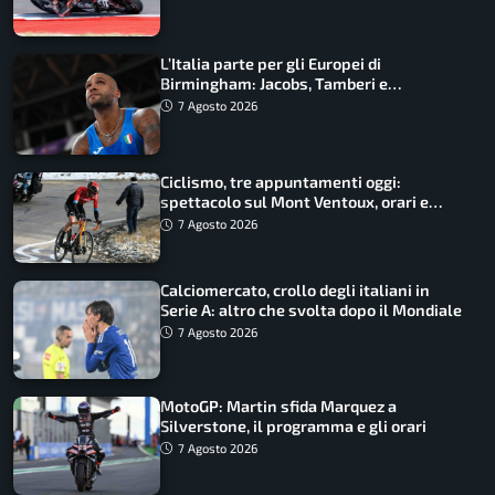
L’Italia parte per gli Europei di
Birmingham: Jacobs, Tamberi e
Battocletti guidano una spedizione
7 Agosto 2026
record
Ciclismo, tre appuntamenti oggi:
spettacolo sul Mont Ventoux, orari e
come vederli
7 Agosto 2026
Calciomercato, crollo degli italiani in
Serie A: altro che svolta dopo il Mondiale
7 Agosto 2026
MotoGP: Martin sfida Marquez a
Silverstone, il programma e gli orari
7 Agosto 2026