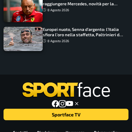
raggiungere Mercedes, novità per la
Macarena
8 Agosto 2026
Europei nuoto, Senna d’argento: l’Italia
sfiora l’oro nella staffetta, Paltrinieri da
urlo, il bilancio azzurro
8 Agosto 2026
Sportface TV