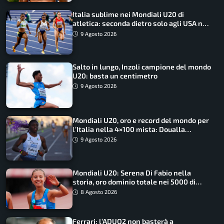
Italia sublime nei Mondiali U20 di
atletica: seconda dietro solo agli USA nel
medagliere
9 Agosto 2026
Salto in lungo, Inzoli campione del mondo
U20: basta un centimetro
9 Agosto 2026
Mondiali U20, oro e record del mondo per
l’Italia nella 4×100 mista: Doualla
straordinaria
9 Agosto 2026
Mondiali U20: Serena Di Fabio nella
storia, oro dominio totale nei 5000 di
marcia
8 Agosto 2026
Ferrari: l’ADUO2 non basterà a