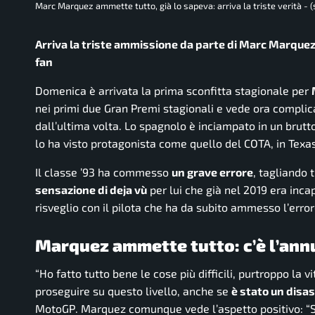
Marc Marquez ammette tutto, già lo sapeva: arriva la triste verità - 
Arriva la triste ammissione da parte di Marc Marquez: i
fan
Domenica è arrivata la prima sconfitta stagionale per
nei primi due Gran Premi stagionali e vede ora complica
dall’ultima volta. Lo spagnolo è inciampato in un brutt
lo ha visto protagonista come quello del COTA, in Texas
Il classe ’93 ha commesso
un grave errore
, tagliando 
sensazione di deja vù
per lui che già nel 2019 era inca
risveglio con il pilota che ha da subito ammesso l’erro
Marquez ammette tutto: c’è l’ann
“Ho fatto tutto bene le cose più difficili, purtroppo la
proseguire su questo livello, anche se
è stato un disa
MotoGP
. Marquez comunque vede l’aspetto positivo:
“S