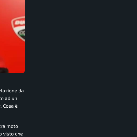
velazione da
to ad un
t
. Cosa è
ltra moto
o visto che