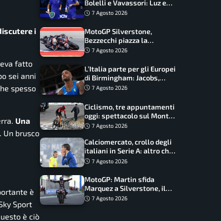
Bolelli e Vavassori: Luz e
Matos fermano gli azzurri
7 Agosto 2026
discutere i
MotoGP Silverstone,
Bezzecchi piazza la
zampata: Aprilia domina,
7 Agosto 2026
Bagnaia costretto al Q1
veva fatto
L’Italia parte per gli Europei
po sei anni
di Birmingham: Jacobs,
Tamberi e Battocletti
 che spesso
7 Agosto 2026
guidano una spedizione
record
Ciclismo, tre appuntamenti
oggi: spettacolo sul Mont
erra.
Una
Ventoux, orari e come
7 Agosto 2026
o. Un brusco
vederli
Calciomercato, crollo degli
italiani in Serie A: altro che
svolta dopo il Mondiale
7 Agosto 2026
MotoGP: Martin sfida
Marquez a Silverstone, il
portante è
programma e gli orari
7 Agosto 2026
Sky Sport
uesto è ciò