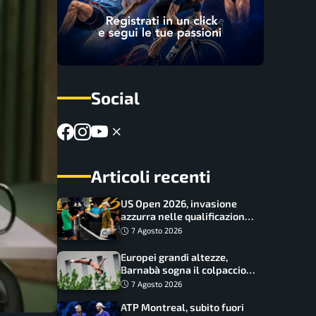
Social
Articoli recenti
US Open 2026, invasione
azzurra nelle qualificazioni:
17 italiani a caccia del main
7 Agosto 2026
draw
Europei grandi altezze,
Barnabà sogna il colpaccio:
è leader a metà gara, Baraldi
7 Agosto 2026
ancora in corsa
ATP Montreal, subito fuori