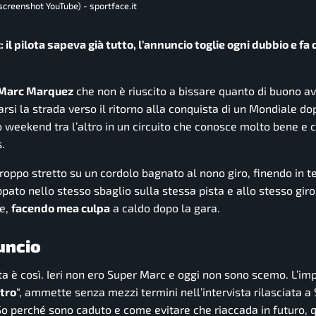
(screenshot YouTube) - sportface.it
l pilota sapeva già tutto, l’annuncio toglie ogni dubbio e fa 
Marc Marquez
che non è riuscito a bissare quanto di buono a
rsi la strada verso il ritorno alla conquista di un Mondiale do
o weekend tra l’altro in un circuito che conosce molto bene e
.
troppo stretto su un cordolo bagnato al nono giro, finendo in t
ppato nello stesso sbaglio sulla stessa pista e allo stesso gir
re,
facendo mea culpa
a caldo dopo la gara.
uncio
 vita è così. Ieri non ero Super Marc e oggi non sono scemo. L’im
stro
“,
ammette senza mezzi termini nell’intervista rilasciata a
o perché sono caduto e come evitare che riaccada in futuro, q